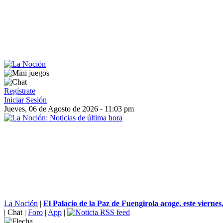
Regístrate
Iniciar Sesión
Jueves, 06 de Agosto de 2026 - 11:03 pm
La Noción
|
El Palacio de la Paz de Fuengirola acoge, este viernes, 
|
Chat
|
Foro
|
App
|