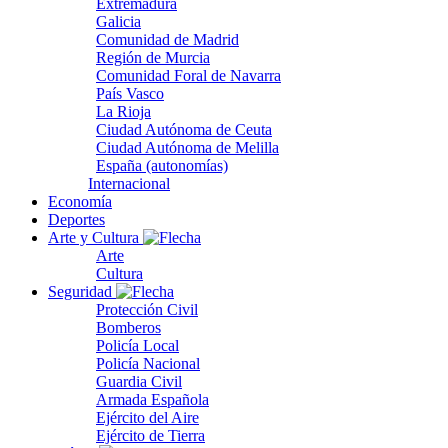
Extremadura
Galicia
Comunidad de Madrid
Región de Murcia
Comunidad Foral de Navarra
País Vasco
La Rioja
Ciudad Autónoma de Ceuta
Ciudad Autónoma de Melilla
España (autonomías)
Internacional
Economía
Deportes
Arte y Cultura
Arte
Cultura
Seguridad
Protección Civil
Bomberos
Policía Local
Policía Nacional
Guardia Civil
Armada Española
Ejército del Aire
Ejército de Tierra