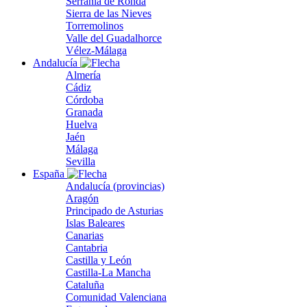
Serranía de Ronda
Sierra de las Nieves
Torremolinos
Valle del Guadalhorce
Vélez-Málaga
Andalucía
Almería
Cádiz
Córdoba
Granada
Huelva
Jaén
Málaga
Sevilla
España
Andalucía (provincias)
Aragón
Principado de Asturias
Islas Baleares
Canarias
Cantabria
Castilla y León
Castilla-La Mancha
Cataluña
Comunidad Valenciana