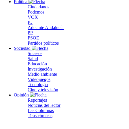
Política
Ciudadanos
Podemos
VOX
IU
Adelante Andalucía
PP
PSOE
Partidos políticos
Sociedad
Sucesos
Salud
Educación
Investigación
Medio ambiente
Videojuegos
Tecnología
Cine y televisión
Opinión
Reportajes
Noticias del lector
Las Columnas
Tiras cómicas