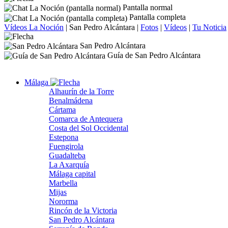
Pantalla normal
Pantalla completa
Vídeos La Noción
|
San Pedro Alcántara
|
Fotos
|
Vídeos
|
Tu Noticia
San Pedro Alcántara
Guía de San Pedro Alcántara
Málaga
Alhaurín de la Torre
Benalmádena
Cártama
Comarca de Antequera
Costa del Sol Occidental
Estepona
Fuengirola
Guadalteba
La Axarquía
Málaga capital
Marbella
Mijas
Nororma
Rincón de la Victoria
San Pedro Alcántara