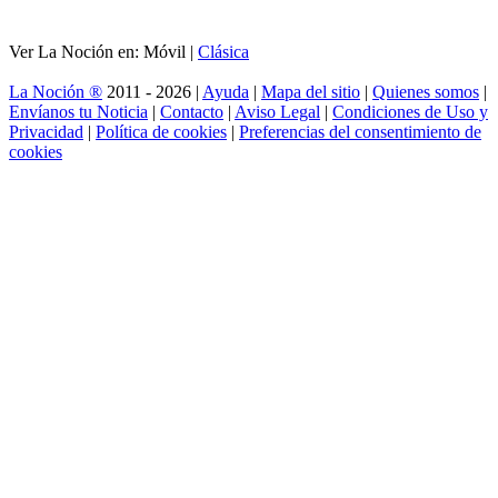
Ver La Noción en: Móvil |
Clásica
La Noción ®
2011 - 2026 |
Ayuda
|
Mapa del sitio
|
Quienes somos
|
Envíanos tu Noticia
|
Contacto
|
Aviso Legal
|
Condiciones de Uso y
Privacidad
|
Política de cookies
|
Preferencias del consentimiento de
cookies