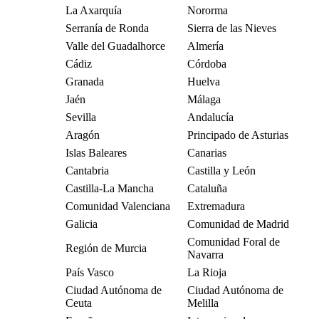
La Axarquía
Nororma
Serranía de Ronda
Sierra de las Nieves
Valle del Guadalhorce
Almería
Cádiz
Córdoba
Granada
Huelva
Jaén
Málaga
Sevilla
Andalucía
Aragón
Principado de Asturias
Islas Baleares
Canarias
Cantabria
Castilla y León
Castilla-La Mancha
Cataluña
Comunidad Valenciana
Extremadura
Galicia
Comunidad de Madrid
Comunidad Foral de
Región de Murcia
Navarra
País Vasco
La Rioja
Ciudad Autónoma de
Ciudad Autónoma de
Ceuta
Melilla