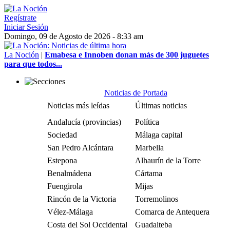
Regístrate
Iniciar Sesión
Domingo, 09 de Agosto de 2026 - 8:33 am
La Noción
|
Emabesa e Innoben donan más de 300 juguetes
para que todos...
Noticias de Portada
Noticias más leídas
Últimas noticias
Andalucía (provincias)
Política
Sociedad
Málaga capital
San Pedro Alcántara
Marbella
Estepona
Alhaurín de la Torre
Benalmádena
Cártama
Fuengirola
Mijas
Rincón de la Victoria
Torremolinos
Vélez-Málaga
Comarca de Antequera
Costa del Sol Occidental
Guadalteba