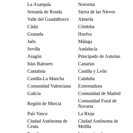
La Axarquía
Nororma
Serranía de Ronda
Sierra de las Nieves
Valle del Guadalhorce
Almería
Cádiz
Córdoba
Granada
Huelva
Jaén
Málaga
Sevilla
Andalucía
Aragón
Principado de Asturias
Islas Baleares
Canarias
Cantabria
Castilla y León
Castilla-La Mancha
Cataluña
Comunidad Valenciana
Extremadura
Galicia
Comunidad de Madrid
Comunidad Foral de
Región de Murcia
Navarra
País Vasco
La Rioja
Ciudad Autónoma de
Ciudad Autónoma de
Ceuta
Melilla