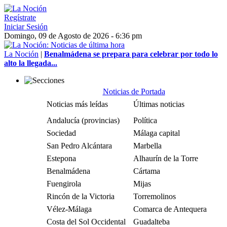
Regístrate
Iniciar Sesión
Domingo, 09 de Agosto de 2026 - 6:36 pm
La Noción
|
Benalmádena se prepara para celebrar por todo lo
alto la llegada...
Noticias de Portada
Noticias más leídas
Últimas noticias
Andalucía (provincias)
Política
Sociedad
Málaga capital
San Pedro Alcántara
Marbella
Estepona
Alhaurín de la Torre
Benalmádena
Cártama
Fuengirola
Mijas
Rincón de la Victoria
Torremolinos
Vélez-Málaga
Comarca de Antequera
Costa del Sol Occidental
Guadalteba