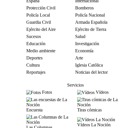
España
Internacional
Protección Civil
Bomberos
Policía Local
Policía Nacional
Guardia Civil
Armada Española
Ejército del Aire
Ejército de Tierra
Sucesos
Salud
Educación
Investigación
Medio ambiente
Economía
Deportes
Arte
Cultura
Iglesia Católica
Reportajes
Noticias del lector
Servicios
Fotos
Vídeos
Encuesta
Tiras cómicas
Vídeos La Noción
Las Columnas