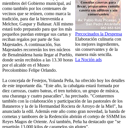
miembros del Gobierno municipal, así
como también por los centenares de
vecinos que se reúnen, como marca la
tradición, para dar la bienvenida a
Melchor, Gaspar y Baltasar. Allí mismo
estará todo preparado para que los más
Precocinados la Despensa
pequeños puedan entregar sus cartas y
Elaboración culinaria con
reciban regalos por parte de Sus
los mejores ingredientes,
Majestades. A continuación, Sus
sin conservantes y de la
Majestades recorrerán los tres núcleos
manera más sencilla.
de Benalmádena hasta llegar al Pueblo,
La Noción ads
donde serán recibidos a las 13.30 horas
por el alcalde en el Museo
Precolombino Felipe Orlando.
La concejala de Festejos, Yolanda Peña, ha ofrecido hoy los detalles
de este importante día. "Este año, la cabalgata estará formada por
diez carrozas, cuatro bateas, el tren turístico, un grupo de música,
una charanga y cuatro pasacalles", ha precisado. "Contaremos
también con la colaboración y participación de las pastorales de los
Bataneros y la de la Hermandad Rociera de Arroyo de la Miel", ha
anunciado la edil. Además este año como gran novedad, la banda de
cornetas y tambores de la Redención abrirán el cortejo de SSMM los
Reyes Magos de Oriente. Así también, Peña ha destacado que "se
repartirán 13.000 kilos de caramelos sin gluten".