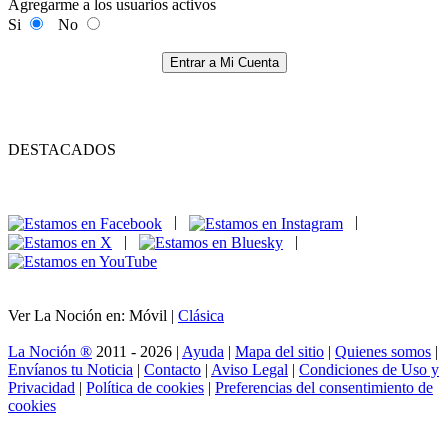
Agregarme a los usuarios activos
Si
No
Entrar a Mi Cuenta
DESTACADOS
|
|
|
|
Ver La Noción en: Móvil |
Clásica
La Noción ®
2011 - 2026 |
Ayuda
|
Mapa del sitio
|
Quienes somos
|
Envíanos tu Noticia
|
Contacto
|
Aviso Legal
|
Condiciones de Uso y
Privacidad
|
Política de cookies
|
Preferencias del consentimiento de
cookies