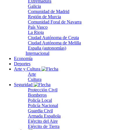
Extremadura
Galicia
Comunidad de Madrid
Región de Murcia
Comunidad Foral de Navarra
País Vasco
La Rioja
Ciudad Autónoma de Ceuta
Ciudad Autónoma de Melilla
España (autonomías)
Internacional
Economía
Deportes
Arte y Cultura
Arte
Cultura
Seguridad
Protección Civil
Bomberos
Policía Local
Policía Nacional
Guardia Civil
Armada Española
Ejército del Aire
Ejército de Tierra