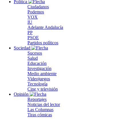
Política
Ciudadanos
Podemos
VOX
IU
Adelante Andalucía
PP
PSOE
Partidos políticos
Sociedad
Sucesos
Salud
Educación
Investigación
Medio ambiente
Videojuegos
Tecnología
Cine y televisión
Opinión
Reportajes
Noticias del lector
Las Columnas
Tiras cómicas