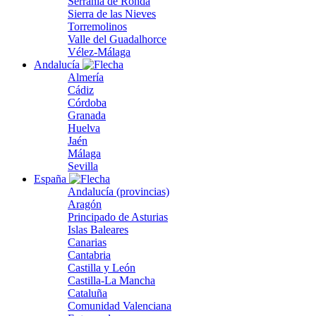
Serranía de Ronda
Sierra de las Nieves
Torremolinos
Valle del Guadalhorce
Vélez-Málaga
Andalucía
Almería
Cádiz
Córdoba
Granada
Huelva
Jaén
Málaga
Sevilla
España
Andalucía (provincias)
Aragón
Principado de Asturias
Islas Baleares
Canarias
Cantabria
Castilla y León
Castilla-La Mancha
Cataluña
Comunidad Valenciana