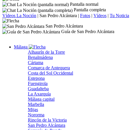
Pantalla normal
Pantalla completa
Vídeos La Noción
|
San Pedro Alcántara
|
Fotos
|
Vídeos
|
Tu Noticia
San Pedro Alcántara
Guía de San Pedro Alcántara
Málaga
Alhaurín de la Torre
Benalmádena
Cártama
Comarca de Antequera
Costa del Sol Occidental
Estepona
Fuengirola
Guadalteba
La Axarquía
Málaga capital
Marbella
Mijas
Nororma
Rincón de la Victoria
San Pedro Alcántara