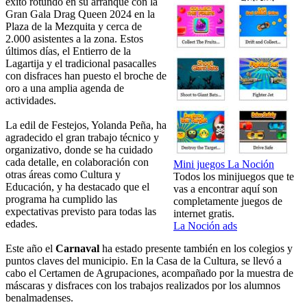
éxito rotundo en su arranque con la
Gran Gala Drag Queen 2024 en la
Plaza de la Mezquita y cerca de
2.000 asistentes a la zona. Estos
últimos días, el Entierro de la
Lagartija y el tradicional pasacalles
con disfraces han puesto el broche de
oro a una amplia agenda de
actividades.
La edil de Festejos, Yolanda Peña, ha
agradecido el gran trabajo técnico y
organizativo, donde se ha cuidado
cada detalle, en colaboración con
Mini juegos La Noción
otras áreas como Cultura y
Todos los minijuegos que te
Educación, y ha destacado que el
vas a encontrar aquí son
programa ha cumplido las
completamente juegos de
expectativas previsto para todas las
internet gratis.
edades.
La Noción ads
Este año el
Carnaval
ha estado presente también en los colegios y
puntos claves del municipio. En la Casa de la Cultura, se llevó a
cabo el Certamen de Agrupaciones, acompañado por la muestra de
máscaras y disfraces con los trabajos realizados por los alumnos
benalmadenses.