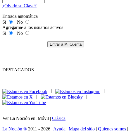
¿Olvidó su Clave?
Entrada automática
Si
No
Agregarme a los usuarios activos
Si
No
Entrar a Mi Cuenta
DESTACADOS
|
|
|
|
Ver La Noción en: Móvil |
Clásica
La Noción ®
2011 - 2026 |
Ayuda
|
Mapa del sitio
|
Quienes somos
|