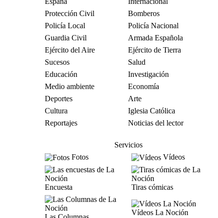
España
Internacional
Protección Civil
Bomberos
Policía Local
Policía Nacional
Guardia Civil
Armada Española
Ejército del Aire
Ejército de Tierra
Sucesos
Salud
Educación
Investigación
Medio ambiente
Economía
Deportes
Arte
Cultura
Iglesia Católica
Reportajes
Noticias del lector
Servicios
Fotos
Vídeos
Encuesta
Tiras cómicas
Vídeos La Noción
Las Columnas