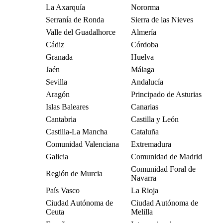
La Axarquía
Nororma
Serranía de Ronda
Sierra de las Nieves
Valle del Guadalhorce
Almería
Cádiz
Córdoba
Granada
Huelva
Jaén
Málaga
Sevilla
Andalucía
Aragón
Principado de Asturias
Islas Baleares
Canarias
Cantabria
Castilla y León
Castilla-La Mancha
Cataluña
Comunidad Valenciana
Extremadura
Galicia
Comunidad de Madrid
Comunidad Foral de
Región de Murcia
Navarra
País Vasco
La Rioja
Ciudad Autónoma de
Ciudad Autónoma de
Ceuta
Melilla