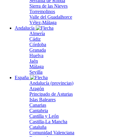
Serranía de Ronda
Sierra de las Nieves
Torremolinos
Valle del Guadalhorce
Vélez-Málaga
Andalucía
Almería
Cádiz
Córdoba
Granada
Huelva
Jaén
Málaga
Sevilla
España
Andalucía (provincias)
Aragón
Principado de Asturias
Islas Baleares
Canarias
Cantabria
Castilla y León
Castilla-La Mancha
Cataluña
Comunidad Valenciana