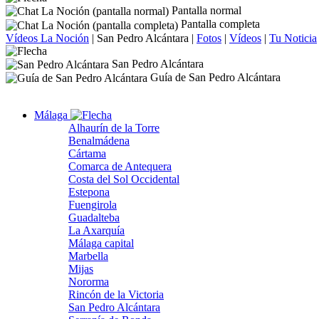
Pantalla normal
Pantalla completa
Vídeos La Noción
|
San Pedro Alcántara
|
Fotos
|
Vídeos
|
Tu Noticia
San Pedro Alcántara
Guía de San Pedro Alcántara
Málaga
Alhaurín de la Torre
Benalmádena
Cártama
Comarca de Antequera
Costa del Sol Occidental
Estepona
Fuengirola
Guadalteba
La Axarquía
Málaga capital
Marbella
Mijas
Nororma
Rincón de la Victoria
San Pedro Alcántara