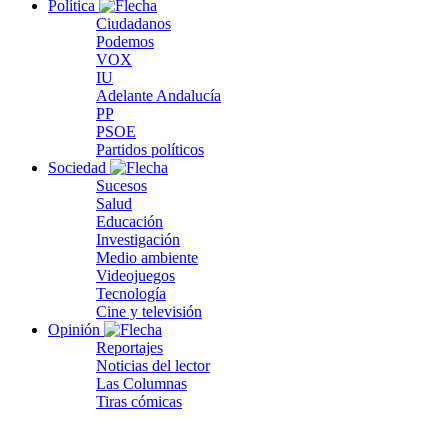
Política
Ciudadanos
Podemos
VOX
IU
Adelante Andalucía
PP
PSOE
Partidos políticos
Sociedad
Sucesos
Salud
Educación
Investigación
Medio ambiente
Videojuegos
Tecnología
Cine y televisión
Opinión
Reportajes
Noticias del lector
Las Columnas
Tiras cómicas