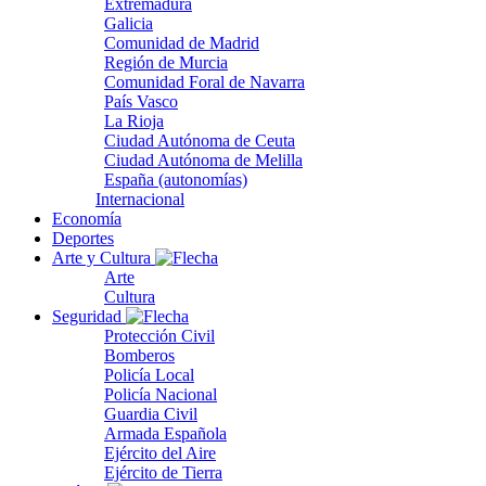
Extremadura
Galicia
Comunidad de Madrid
Región de Murcia
Comunidad Foral de Navarra
País Vasco
La Rioja
Ciudad Autónoma de Ceuta
Ciudad Autónoma de Melilla
España (autonomías)
Internacional
Economía
Deportes
Arte y Cultura
Arte
Cultura
Seguridad
Protección Civil
Bomberos
Policía Local
Policía Nacional
Guardia Civil
Armada Española
Ejército del Aire
Ejército de Tierra