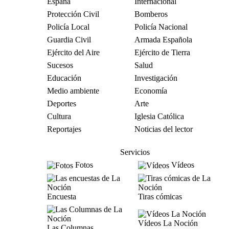
España
Internacional
Protección Civil
Bomberos
Policía Local
Policía Nacional
Guardia Civil
Armada Española
Ejército del Aire
Ejército de Tierra
Sucesos
Salud
Educación
Investigación
Medio ambiente
Economía
Deportes
Arte
Cultura
Iglesia Católica
Reportajes
Noticias del lector
Servicios
Fotos
Vídeos
Encuesta
Tiras cómicas
Vídeos La Noción
Las Columnas