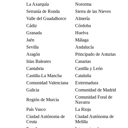
La Axarquía
Nororma
Serranía de Ronda
Sierra de las Nieves
Valle del Guadalhorce
Almería
Cádiz
Córdoba
Granada
Huelva
Jaén
Málaga
Sevilla
Andalucía
Aragón
Principado de Asturias
Islas Baleares
Canarias
Cantabria
Castilla y León
Castilla-La Mancha
Cataluña
Comunidad Valenciana
Extremadura
Galicia
Comunidad de Madrid
Comunidad Foral de
Región de Murcia
Navarra
País Vasco
La Rioja
Ciudad Autónoma de
Ciudad Autónoma de
Ceuta
Melilla