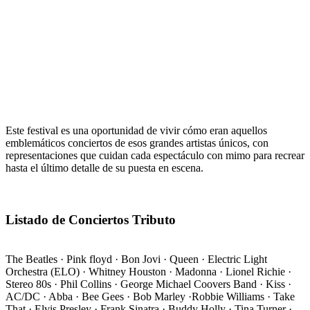
Este festival es una oportunidad de vivir cómo eran aquellos
emblemáticos conciertos de esos grandes artistas únicos, con
representaciones que cuidan cada espectáculo con mimo para recrear
hasta el último detalle de su puesta en escena.
Listado de Conciertos Tributo
The Beatles · Pink floyd · Bon Jovi · Queen · Electric Light
Orchestra (ELO) · Whitney Houston · Madonna · Lionel Richie ·
Stereo 80s · Phil Collins · George Michael Coovers Band · Kiss ·
AC/DC · Abba · Bee Gees · Bob Marley ·Robbie Williams · Take
That · Elvis Presley · Frank Sinatra · Buddy Holly · Tina Turner ·