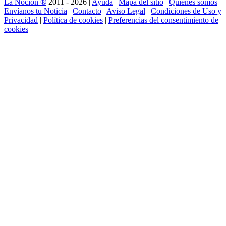
La Noción ®
2011 - 2026 |
Ayuda
|
Mapa del sitio
|
Quienes somos
|
Envíanos tu Noticia
|
Contacto
|
Aviso Legal
|
Condiciones de Uso y
Privacidad
|
Política de cookies
|
Preferencias del consentimiento de
cookies