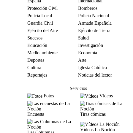
España
Internacional
Protección Civil
Bomberos
Policía Local
Policía Nacional
Guardia Civil
Armada Española
Ejército del Aire
Ejército de Tierra
Sucesos
Salud
Educación
Investigación
Medio ambiente
Economía
Deportes
Arte
Cultura
Iglesia Católica
Reportajes
Noticias del lector
Servicios
Fotos
Vídeos
Encuesta
Tiras cómicas
Vídeos La Noción
Las Columnas