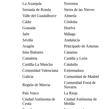
La Axarquía
Nororma
Serranía de Ronda
Sierra de las Nieves
Valle del Guadalhorce
Almería
Cádiz
Córdoba
Granada
Huelva
Jaén
Málaga
Sevilla
Andalucía
Aragón
Principado de Asturias
Islas Baleares
Canarias
Cantabria
Castilla y León
Castilla-La Mancha
Cataluña
Comunidad Valenciana
Extremadura
Galicia
Comunidad de Madrid
Comunidad Foral de
Región de Murcia
Navarra
País Vasco
La Rioja
Ciudad Autónoma de
Ciudad Autónoma de
Ceuta
Melilla