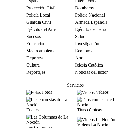
España
Internacional
Protección Civil
Bomberos
Policía Local
Policía Nacional
Guardia Civil
Armada Española
Ejército del Aire
Ejército de Tierra
Sucesos
Salud
Educación
Investigación
Medio ambiente
Economía
Deportes
Arte
Cultura
Iglesia Católica
Reportajes
Noticias del lector
Servicios
Fotos
Vídeos
Encuesta
Tiras cómicas
Vídeos La Noción
Las Columnas