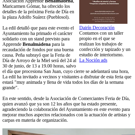
Asociación Apprende
Benalmádena
,
Maricarmen Gómar, ha ofrecido los
detalles de la próxima Feria de Día en
la plaza Adolfo Suárez (Pueblosol).
Dairín Decoración
La edil detalló que para este evento el
Contamos con un taller
Ayuntamiento ha primado el carácter
propio en el que se
solidario con un stand previsto para
realizan los trabajos de
Apprende
Benalmádena
para la
confección y tapizado y un
recaudación de fondos por una buena
estudio de interiorismo.
causa. Peña subrayó que la Feria de
La Noción ads
Día de Arroyo de la Miel será del 24 al
30 de junio, de 13 a 19.00 horas, salvo
el día que procesiona San Juan, cuyo cierre se adelantará una hora,
La edil ha invitado a vecinos y visitantes a disfrutar de esta feria que
estará "muy animada y llena de vida todos los días de la semana
grande".
En este sentido, desde la Asociación de Comerciantes Feria de Día,
quien avanzó que ya son 12 los años que ha estado presente,
agradeciendo la colaboración del Ayuntamiento en este evento para
mejorar muchos aspectos relacionados con la actuación de artistas y
carpas en materia de organización.