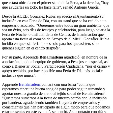
que estará ubicada en el primer stand de la Feria, a la derecha, "hay
que ayudarles en todo, les hace falta", señaló Antonio García.
Desde la ACEB, González Rubia agradeció al Ayuntamiento su
inclusión en esta Feria de Día, con un stand que se ha cedido a un
empresario asociado. "Queremos entre todos un gran ambiente, que
sea un éxito, seis días de festejos y celebración, para luego bajar a la
Feria de Noche, o disfrutar de la de Centro, de la animación que
aporta esta fiesta al corazón de Arroyo de al Miel". González Rubia
incidió en que esta feria "no es solo para los que asisten, sino
quienes siguen en el centro después".
Por su parte, Apprende
Benalmádena
agradeció, en nombre de la
asociación, a todo el equipo de gobierno, a Festejos en especial, así
como a Bienestar Social y Participación Ciudadana, "por el cariño y
apoyo recibido, por hacer posible una Feria de Día más social e
inclusiva que nunca".
Apprende
Benalmádena
contará con una barra "con la que
esperamos tener una buena acogida para poder seguir sumando y
aportar nuestro granito de areno al tejido social de Benalmádena".
"Queremos sumarnos a la fiesta de nuestro patrón con la inclusión
por bandera, agradeciendo también la ayuda de empresarios y
comerciantes que han participado de algún modo para que podamos
estar presentes en este evento", sentenció. Así, contarán con rifa y