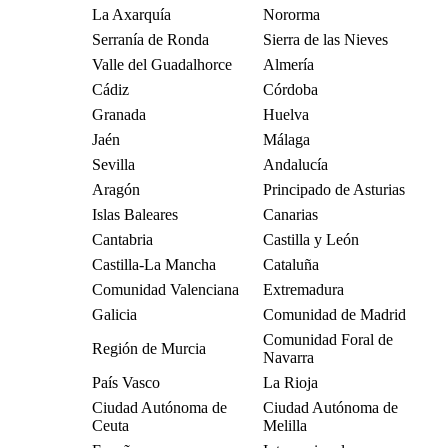
La Axarquía
Nororma
Serranía de Ronda
Sierra de las Nieves
Valle del Guadalhorce
Almería
Cádiz
Córdoba
Granada
Huelva
Jaén
Málaga
Sevilla
Andalucía
Aragón
Principado de Asturias
Islas Baleares
Canarias
Cantabria
Castilla y León
Castilla-La Mancha
Cataluña
Comunidad Valenciana
Extremadura
Galicia
Comunidad de Madrid
Comunidad Foral de
Región de Murcia
Navarra
País Vasco
La Rioja
Ciudad Autónoma de
Ciudad Autónoma de
Ceuta
Melilla