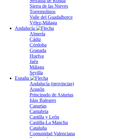
Serranía de Ronda
Sierra de las Nieves
Torremolinos
Valle del Guadalhorce
Vélez-Málaga
Andalucía
Almería
Cádiz
Córdoba
Granada
Huelva
Jaén
Málaga
Sevilla
España
Andalucía (provincias)
Aragón
Principado de Asturias
Islas Baleares
Canarias
Cantabria
Castilla y León
Castilla-La Mancha
Cataluña
Comunidad Valenciana