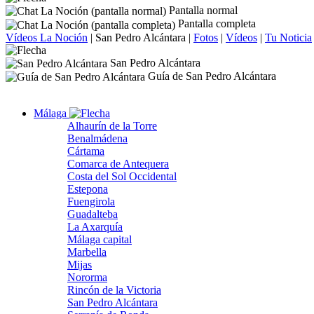
Pantalla normal
Pantalla completa
Vídeos La Noción
|
San Pedro Alcántara
|
Fotos
|
Vídeos
|
Tu Noticia
San Pedro Alcántara
Guía de San Pedro Alcántara
Málaga
Alhaurín de la Torre
Benalmádena
Cártama
Comarca de Antequera
Costa del Sol Occidental
Estepona
Fuengirola
Guadalteba
La Axarquía
Málaga capital
Marbella
Mijas
Nororma
Rincón de la Victoria
San Pedro Alcántara