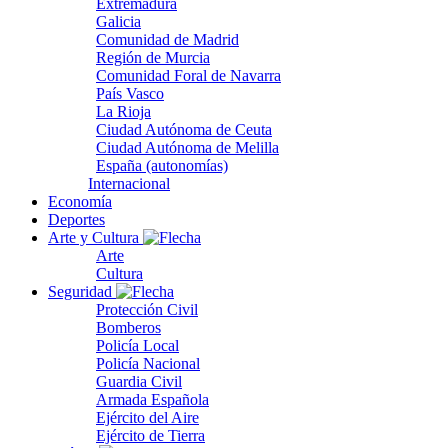
Extremadura
Galicia
Comunidad de Madrid
Región de Murcia
Comunidad Foral de Navarra
País Vasco
La Rioja
Ciudad Autónoma de Ceuta
Ciudad Autónoma de Melilla
España (autonomías)
Internacional
Economía
Deportes
Arte y Cultura
Arte
Cultura
Seguridad
Protección Civil
Bomberos
Policía Local
Policía Nacional
Guardia Civil
Armada Española
Ejército del Aire
Ejército de Tierra