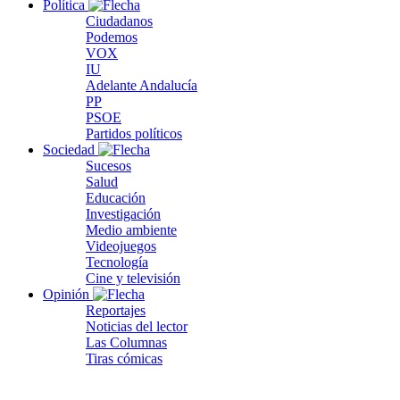
Política
Ciudadanos
Podemos
VOX
IU
Adelante Andalucía
PP
PSOE
Partidos políticos
Sociedad
Sucesos
Salud
Educación
Investigación
Medio ambiente
Videojuegos
Tecnología
Cine y televisión
Opinión
Reportajes
Noticias del lector
Las Columnas
Tiras cómicas