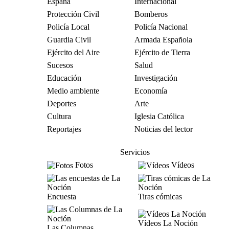
España
Internacional
Protección Civil
Bomberos
Policía Local
Policía Nacional
Guardia Civil
Armada Española
Ejército del Aire
Ejército de Tierra
Sucesos
Salud
Educación
Investigación
Medio ambiente
Economía
Deportes
Arte
Cultura
Iglesia Católica
Reportajes
Noticias del lector
Servicios
Fotos
Vídeos
Encuesta
Tiras cómicas
Vídeos La Noción
Las Columnas