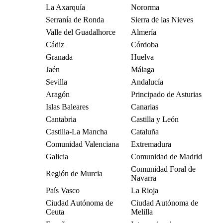
La Axarquía
Nororma
Serranía de Ronda
Sierra de las Nieves
Valle del Guadalhorce
Almería
Cádiz
Córdoba
Granada
Huelva
Jaén
Málaga
Sevilla
Andalucía
Aragón
Principado de Asturias
Islas Baleares
Canarias
Cantabria
Castilla y León
Castilla-La Mancha
Cataluña
Comunidad Valenciana
Extremadura
Galicia
Comunidad de Madrid
Comunidad Foral de
Región de Murcia
Navarra
País Vasco
La Rioja
Ciudad Autónoma de
Ciudad Autónoma de
Ceuta
Melilla