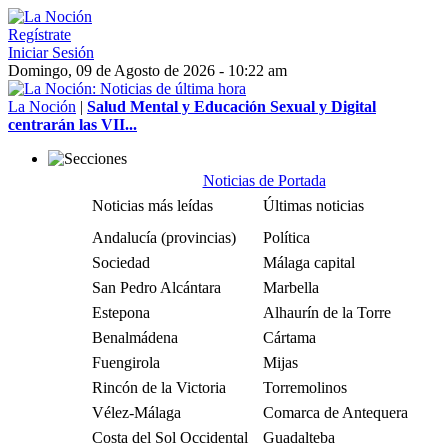
Regístrate
Iniciar Sesión
Domingo, 09 de Agosto de 2026 - 10:22 am
La Noción
|
Salud Mental y Educación Sexual y Digital
centrarán las VII...
Noticias de Portada
Noticias más leídas
Últimas noticias
Andalucía (provincias)
Política
Sociedad
Málaga capital
San Pedro Alcántara
Marbella
Estepona
Alhaurín de la Torre
Benalmádena
Cártama
Fuengirola
Mijas
Rincón de la Victoria
Torremolinos
Vélez-Málaga
Comarca de Antequera
Costa del Sol Occidental
Guadalteba