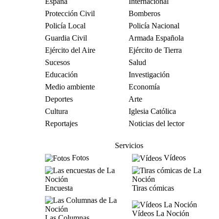
España
Internacional
Protección Civil
Bomberos
Policía Local
Policía Nacional
Guardia Civil
Armada Española
Ejército del Aire
Ejército de Tierra
Sucesos
Salud
Educación
Investigación
Medio ambiente
Economía
Deportes
Arte
Cultura
Iglesia Católica
Reportajes
Noticias del lector
Servicios
Fotos
Vídeos
Encuesta
Tiras cómicas
Vídeos La Noción
Las Columnas