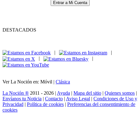
Entrar a Mi Cuenta
DESTACADOS
|
|
|
|
Ver La Noción en: Móvil |
Clásica
La Noción ®
2011 - 2026 |
Ayuda
|
Mapa del sitio
|
Quienes somos
|
Envíanos tu Noticia
|
Contacto
|
Aviso Legal
|
Condiciones de Uso y
Privacidad
|
Política de cookies
|
Preferencias del consentimiento de
cookies