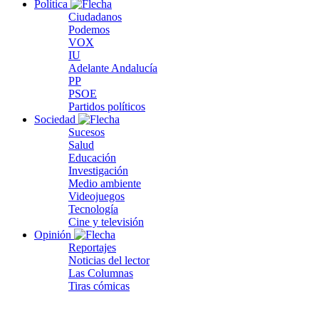
Política
Ciudadanos
Podemos
VOX
IU
Adelante Andalucía
PP
PSOE
Partidos políticos
Sociedad
Sucesos
Salud
Educación
Investigación
Medio ambiente
Videojuegos
Tecnología
Cine y televisión
Opinión
Reportajes
Noticias del lector
Las Columnas
Tiras cómicas