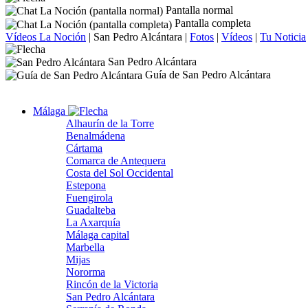
Pantalla normal
Pantalla completa
Vídeos La Noción
|
San Pedro Alcántara
|
Fotos
|
Vídeos
|
Tu Noticia
San Pedro Alcántara
Guía de San Pedro Alcántara
Málaga
Alhaurín de la Torre
Benalmádena
Cártama
Comarca de Antequera
Costa del Sol Occidental
Estepona
Fuengirola
Guadalteba
La Axarquía
Málaga capital
Marbella
Mijas
Nororma
Rincón de la Victoria
San Pedro Alcántara