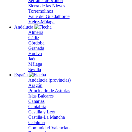
Serranía de Ronda
Sierra de las Nieves
Torremolinos
Valle del Guadalhorce
Vélez-Málaga
Andalucía
Almería
Cádiz
Córdoba
Granada
Huelva
Jaén
Málaga
Sevilla
España
Andalucía (provincias)
Aragón
Principado de Asturias
Islas Baleares
Canarias
Cantabria
Castilla y León
Castilla-La Mancha
Cataluña
Comunidad Valenciana