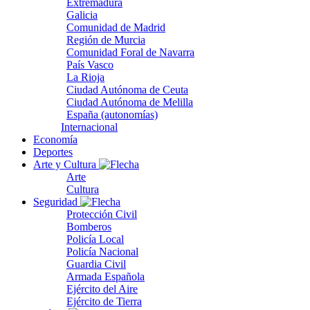
Extremadura
Galicia
Comunidad de Madrid
Región de Murcia
Comunidad Foral de Navarra
País Vasco
La Rioja
Ciudad Autónoma de Ceuta
Ciudad Autónoma de Melilla
España (autonomías)
Internacional
Economía
Deportes
Arte y Cultura
Arte
Cultura
Seguridad
Protección Civil
Bomberos
Policía Local
Policía Nacional
Guardia Civil
Armada Española
Ejército del Aire
Ejército de Tierra