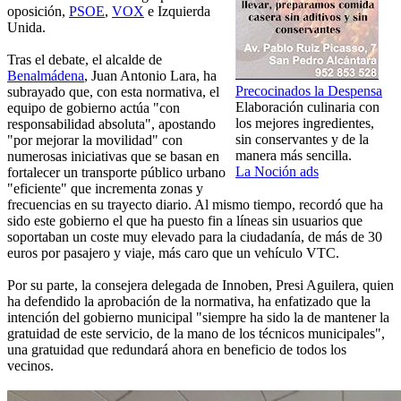
oposición,
PSOE
,
VOX
e Izquierda
Unida.
Tras el debate, el alcalde de
Benalmádena
, Juan Antonio Lara, ha
Precocinados la Despensa
subrayado que, con esta normativa, el
Elaboración culinaria con
equipo de gobierno actúa "con
los mejores ingredientes,
responsabilidad absoluta", apostando
sin conservantes y de la
"por mejorar la movilidad" con
manera más sencilla.
numerosas iniciativas que se basan en
La Noción ads
fortalecer un transporte público urbano
"eficiente" que incrementa zonas y
frecuencias en su trayecto diario. Al mismo tiempo, recordó que ha
sido este gobierno el que ha puesto fin a líneas sin usuarios que
soportaban un coste muy elevado para la ciudadanía, de más de 30
euros por pasajero y viaje, más caro que un vehículo VTC.
Por su parte, la consejera delegada de Innoben, Presi Aguilera, quien
ha defendido la aprobación de la normativa, ha enfatizado que la
intención del gobierno municipal "siempre ha sido la de mantener la
gratuidad de este servicio, de la mano de los técnicos municipales",
una gratuidad que redundará ahora en beneficio de todos los
vecinos.