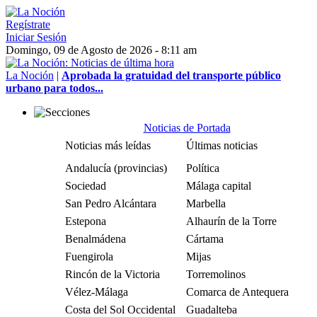
Regístrate
Iniciar Sesión
Domingo, 09 de Agosto de 2026 - 8:11 am
La Noción
|
Aprobada la gratuidad del transporte público
urbano para todos...
Noticias de Portada
Noticias más leídas
Últimas noticias
Andalucía (provincias)
Política
Sociedad
Málaga capital
San Pedro Alcántara
Marbella
Estepona
Alhaurín de la Torre
Benalmádena
Cártama
Fuengirola
Mijas
Rincón de la Victoria
Torremolinos
Vélez-Málaga
Comarca de Antequera
Costa del Sol Occidental
Guadalteba