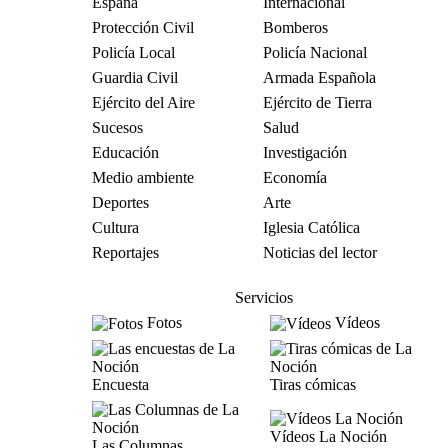
España
Internacional
Protección Civil
Bomberos
Policía Local
Policía Nacional
Guardia Civil
Armada Española
Ejército del Aire
Ejército de Tierra
Sucesos
Salud
Educación
Investigación
Medio ambiente
Economía
Deportes
Arte
Cultura
Iglesia Católica
Reportajes
Noticias del lector
Servicios
Fotos
Vídeos
Encuesta
Tiras cómicas
Vídeos La Noción
Las Columnas