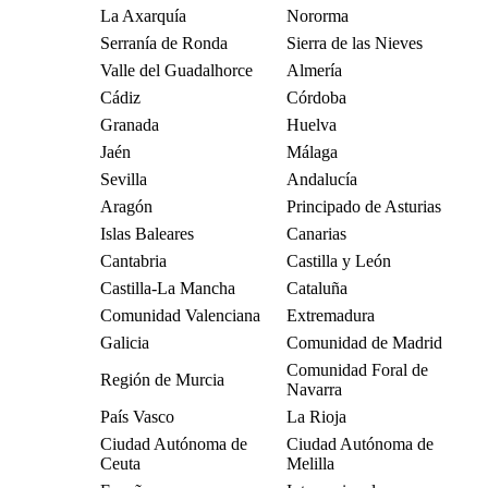
La Axarquía
Nororma
Serranía de Ronda
Sierra de las Nieves
Valle del Guadalhorce
Almería
Cádiz
Córdoba
Granada
Huelva
Jaén
Málaga
Sevilla
Andalucía
Aragón
Principado de Asturias
Islas Baleares
Canarias
Cantabria
Castilla y León
Castilla-La Mancha
Cataluña
Comunidad Valenciana
Extremadura
Galicia
Comunidad de Madrid
Comunidad Foral de
Región de Murcia
Navarra
País Vasco
La Rioja
Ciudad Autónoma de
Ciudad Autónoma de
Ceuta
Melilla