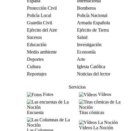
España
Internacional
Protección Civil
Bomberos
Policía Local
Policía Nacional
Guardia Civil
Armada Española
Ejército del Aire
Ejército de Tierra
Sucesos
Salud
Educación
Investigación
Medio ambiente
Economía
Deportes
Arte
Cultura
Iglesia Católica
Reportajes
Noticias del lector
Servicios
Fotos
Vídeos
Encuesta
Tiras cómicas
Vídeos La Noción
Las Columnas