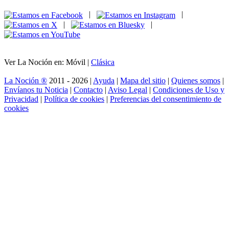
|
|
|
|
Ver La Noción en: Móvil |
Clásica
La Noción ®
2011 - 2026 |
Ayuda
|
Mapa del sitio
|
Quienes somos
|
Envíanos tu Noticia
|
Contacto
|
Aviso Legal
|
Condiciones de Uso y
Privacidad
|
Política de cookies
|
Preferencias del consentimiento de
cookies