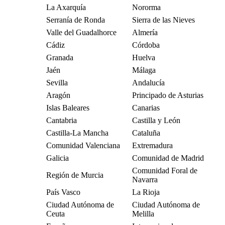
La Axarquía
Nororma
Serranía de Ronda
Sierra de las Nieves
Valle del Guadalhorce
Almería
Cádiz
Córdoba
Granada
Huelva
Jaén
Málaga
Sevilla
Andalucía
Aragón
Principado de Asturias
Islas Baleares
Canarias
Cantabria
Castilla y León
Castilla-La Mancha
Cataluña
Comunidad Valenciana
Extremadura
Galicia
Comunidad de Madrid
Comunidad Foral de
Región de Murcia
Navarra
País Vasco
La Rioja
Ciudad Autónoma de
Ciudad Autónoma de
Ceuta
Melilla