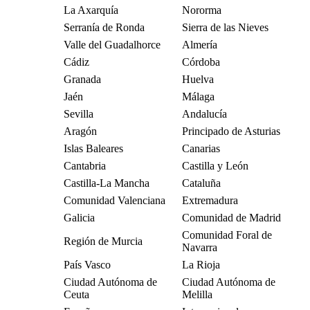
La Axarquía
Nororma
Serranía de Ronda
Sierra de las Nieves
Valle del Guadalhorce
Almería
Cádiz
Córdoba
Granada
Huelva
Jaén
Málaga
Sevilla
Andalucía
Aragón
Principado de Asturias
Islas Baleares
Canarias
Cantabria
Castilla y León
Castilla-La Mancha
Cataluña
Comunidad Valenciana
Extremadura
Galicia
Comunidad de Madrid
Comunidad Foral de
Región de Murcia
Navarra
País Vasco
La Rioja
Ciudad Autónoma de
Ciudad Autónoma de
Ceuta
Melilla