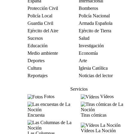
España
Internacional
Protección Civil
Bomberos
Policía Local
Policía Nacional
Guardia Civil
Armada Española
Ejército del Aire
Ejército de Tierra
Sucesos
Salud
Educación
Investigación
Medio ambiente
Economía
Deportes
Arte
Cultura
Iglesia Católica
Reportajes
Noticias del lector
Servicios
Fotos
Vídeos
Encuesta
Tiras cómicas
Vídeos La Noción
Las Columnas