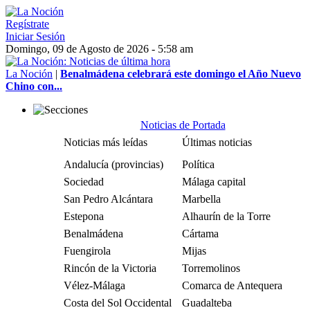
Regístrate
Iniciar Sesión
Domingo, 09 de Agosto de 2026 - 5:58 am
La Noción
|
Benalmádena celebrará este domingo el Año Nuevo
Chino con...
Noticias de Portada
Noticias más leídas
Últimas noticias
Andalucía (provincias)
Política
Sociedad
Málaga capital
San Pedro Alcántara
Marbella
Estepona
Alhaurín de la Torre
Benalmádena
Cártama
Fuengirola
Mijas
Rincón de la Victoria
Torremolinos
Vélez-Málaga
Comarca de Antequera
Costa del Sol Occidental
Guadalteba