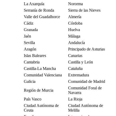
La Axarquía
Nororma
Serranía de Ronda
Sierra de las Nieves
Valle del Guadalhorce
Almería
Cádiz
Córdoba
Granada
Huelva
Jaén
Málaga
Sevilla
Andalucía
Aragón
Principado de Asturias
Islas Baleares
Canarias
Cantabria
Castilla y León
Castilla-La Mancha
Cataluña
Comunidad Valenciana
Extremadura
Galicia
Comunidad de Madrid
Comunidad Foral de
Región de Murcia
Navarra
País Vasco
La Rioja
Ciudad Autónoma de
Ciudad Autónoma de
Ceuta
Melilla