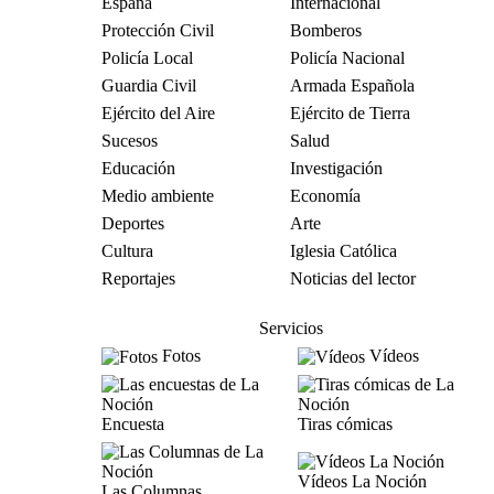
España
Internacional
Protección Civil
Bomberos
Policía Local
Policía Nacional
Guardia Civil
Armada Española
Ejército del Aire
Ejército de Tierra
Sucesos
Salud
Educación
Investigación
Medio ambiente
Economía
Deportes
Arte
Cultura
Iglesia Católica
Reportajes
Noticias del lector
Servicios
Fotos
Vídeos
Encuesta
Tiras cómicas
Vídeos La Noción
Las Columnas