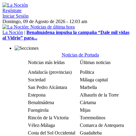
Regístrate
Iniciar Sesión
Domingo, 09 de Agosto de 2026 - 12:03 am
La Noción
|
Benalmádena impulsa la campaña “Dale mil vidas
al Vidrio” para...
Noticias de Portada
Noticias más leídas
Últimas noticias
Andalucía (provincias)
Política
Sociedad
Málaga capital
San Pedro Alcántara
Marbella
Estepona
Alhaurín de la Torre
Benalmádena
Cártama
Fuengirola
Mijas
Rincón de la Victoria
Torremolinos
Vélez-Málaga
Comarca de Antequera
Costa del Sol Occidental
Guadalteba