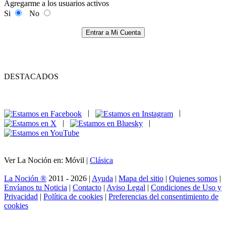
Agregarme a los usuarios activos
Si
No
Entrar a Mi Cuenta
DESTACADOS
|
|
|
|
Ver La Noción en: Móvil |
Clásica
La Noción ®
2011 - 2026 |
Ayuda
|
Mapa del sitio
|
Quienes somos
|
Envíanos tu Noticia
|
Contacto
|
Aviso Legal
|
Condiciones de Uso y
Privacidad
|
Política de cookies
|
Preferencias del consentimiento de
cookies