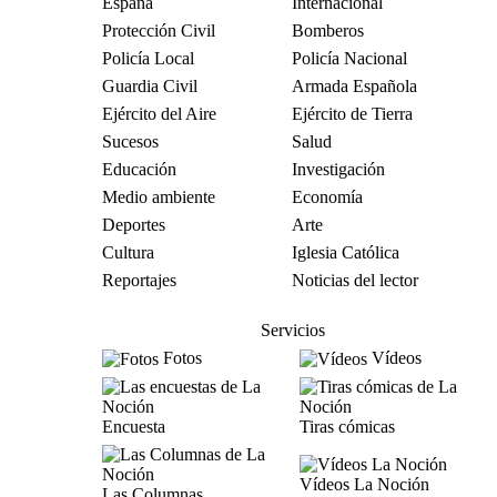
España
Internacional
Protección Civil
Bomberos
Policía Local
Policía Nacional
Guardia Civil
Armada Española
Ejército del Aire
Ejército de Tierra
Sucesos
Salud
Educación
Investigación
Medio ambiente
Economía
Deportes
Arte
Cultura
Iglesia Católica
Reportajes
Noticias del lector
Servicios
Fotos
Vídeos
Encuesta
Tiras cómicas
Vídeos La Noción
Las Columnas