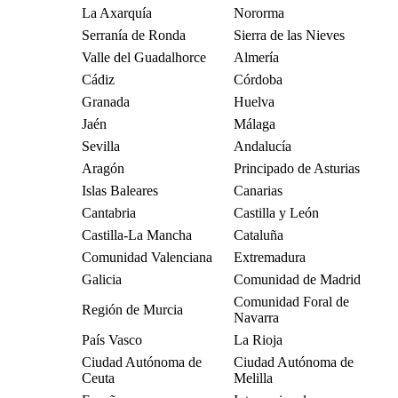
La Axarquía
Nororma
Serranía de Ronda
Sierra de las Nieves
Valle del Guadalhorce
Almería
Cádiz
Córdoba
Granada
Huelva
Jaén
Málaga
Sevilla
Andalucía
Aragón
Principado de Asturias
Islas Baleares
Canarias
Cantabria
Castilla y León
Castilla-La Mancha
Cataluña
Comunidad Valenciana
Extremadura
Galicia
Comunidad de Madrid
Comunidad Foral de
Región de Murcia
Navarra
País Vasco
La Rioja
Ciudad Autónoma de
Ciudad Autónoma de
Ceuta
Melilla