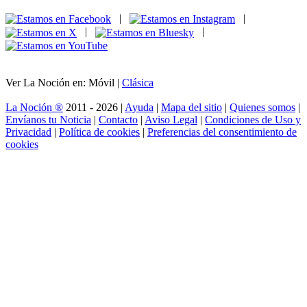
|
|
|
|
Ver La Noción en: Móvil |
Clásica
La Noción ®
2011 - 2026 |
Ayuda
|
Mapa del sitio
|
Quienes somos
|
Envíanos tu Noticia
|
Contacto
|
Aviso Legal
|
Condiciones de Uso y
Privacidad
|
Política de cookies
|
Preferencias del consentimiento de
cookies