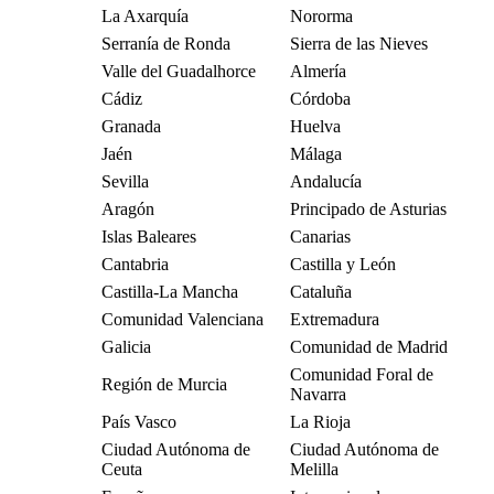
La Axarquía
Nororma
Serranía de Ronda
Sierra de las Nieves
Valle del Guadalhorce
Almería
Cádiz
Córdoba
Granada
Huelva
Jaén
Málaga
Sevilla
Andalucía
Aragón
Principado de Asturias
Islas Baleares
Canarias
Cantabria
Castilla y León
Castilla-La Mancha
Cataluña
Comunidad Valenciana
Extremadura
Galicia
Comunidad de Madrid
Comunidad Foral de
Región de Murcia
Navarra
País Vasco
La Rioja
Ciudad Autónoma de
Ciudad Autónoma de
Ceuta
Melilla