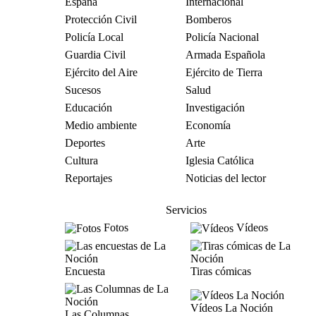
España
Internacional
Protección Civil
Bomberos
Policía Local
Policía Nacional
Guardia Civil
Armada Española
Ejército del Aire
Ejército de Tierra
Sucesos
Salud
Educación
Investigación
Medio ambiente
Economía
Deportes
Arte
Cultura
Iglesia Católica
Reportajes
Noticias del lector
Servicios
Fotos
Vídeos
Encuesta
Tiras cómicas
Vídeos La Noción
Las Columnas