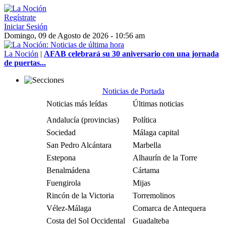
Regístrate
Iniciar Sesión
Domingo, 09 de Agosto de 2026 - 10:56 am
La Noción
|
AFAB celebrará su 30 aniversario con una jornada
de puertas...
Noticias de Portada
Noticias más leídas
Últimas noticias
Andalucía (provincias)
Política
Sociedad
Málaga capital
San Pedro Alcántara
Marbella
Estepona
Alhaurín de la Torre
Benalmádena
Cártama
Fuengirola
Mijas
Rincón de la Victoria
Torremolinos
Vélez-Málaga
Comarca de Antequera
Costa del Sol Occidental
Guadalteba