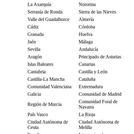
La Axarquía
Nororma
Serranía de Ronda
Sierra de las Nieves
Valle del Guadalhorce
Almería
Cádiz
Córdoba
Granada
Huelva
Jaén
Málaga
Sevilla
Andalucía
Aragón
Principado de Asturias
Islas Baleares
Canarias
Cantabria
Castilla y León
Castilla-La Mancha
Cataluña
Comunidad Valenciana
Extremadura
Galicia
Comunidad de Madrid
Comunidad Foral de
Región de Murcia
Navarra
País Vasco
La Rioja
Ciudad Autónoma de
Ciudad Autónoma de
Ceuta
Melilla