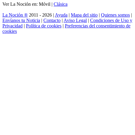
Ver La Noción en: Móvil |
Clásica
La Noción ®
2011 - 2026 |
Ayuda
|
Mapa del sitio
|
Quienes somos
|
Envíanos tu Noticia
|
Contacto
|
Aviso Legal
|
Condiciones de Uso y
Privacidad
|
Política de cookies
|
Preferencias del consentimiento de
cookies