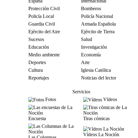
España
Internacional
Protección Civil
Bomberos
Policía Local
Policía Nacional
Guardia Civil
Armada Española
Ejército del Aire
Ejército de Tierra
Sucesos
Salud
Educación
Investigación
Medio ambiente
Economía
Deportes
Arte
Cultura
Iglesia Católica
Reportajes
Noticias del lector
Servicios
Fotos
Vídeos
Encuesta
Tiras cómicas
Vídeos La Noción
Las Columnas