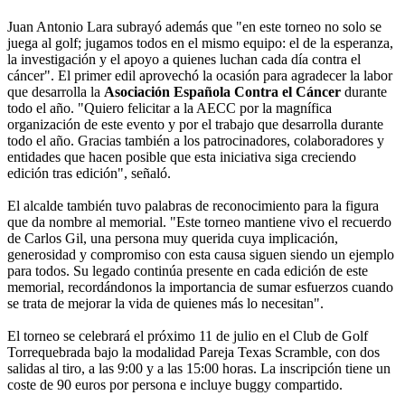
Juan Antonio Lara subrayó además que "en este torneo no solo se
juega al golf; jugamos todos en el mismo equipo: el de la esperanza,
la investigación y el apoyo a quienes luchan cada día contra el
cáncer". El primer edil aprovechó la ocasión para agradecer la labor
que desarrolla la
Asociación Española Contra el Cáncer
durante
todo el año. "Quiero felicitar a la AECC por la magnífica
organización de este evento y por el trabajo que desarrolla durante
todo el año. Gracias también a los patrocinadores, colaboradores y
entidades que hacen posible que esta iniciativa siga creciendo
edición tras edición", señaló.
El alcalde también tuvo palabras de reconocimiento para la figura
que da nombre al memorial. "Este torneo mantiene vivo el recuerdo
de Carlos Gil, una persona muy querida cuya implicación,
generosidad y compromiso con esta causa siguen siendo un ejemplo
para todos. Su legado continúa presente en cada edición de este
memorial, recordándonos la importancia de sumar esfuerzos cuando
se trata de mejorar la vida de quienes más lo necesitan".
El torneo se celebrará el próximo 11 de julio en el Club de Golf
Torrequebrada bajo la modalidad Pareja Texas Scramble, con dos
salidas al tiro, a las 9:00 y a las 15:00 horas. La inscripción tiene un
coste de 90 euros por persona e incluye buggy compartido.