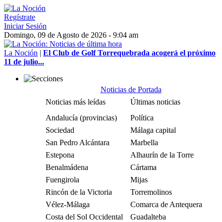
Regístrate
Iniciar Sesión
Domingo, 09 de Agosto de 2026 - 9:04 am
La Noción
|
El Club de Golf Torrequebrada acogerá el próximo
11 de julio...
Noticias de Portada
Noticias más leídas
Últimas noticias
Andalucía (provincias)
Política
Sociedad
Málaga capital
San Pedro Alcántara
Marbella
Estepona
Alhaurín de la Torre
Benalmádena
Cártama
Fuengirola
Mijas
Rincón de la Victoria
Torremolinos
Vélez-Málaga
Comarca de Antequera
Costa del Sol Occidental
Guadalteba