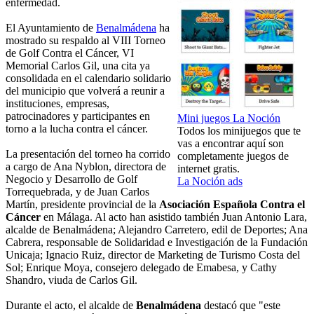
enfermedad.
El Ayuntamiento de
Benalmádena
ha
mostrado su respaldo al VIII Torneo
de Golf Contra el Cáncer, VI
Memorial Carlos Gil, una cita ya
consolidada en el calendario solidario
del municipio que volverá a reunir a
instituciones, empresas,
patrocinadores y participantes en
Mini juegos La Noción
torno a la lucha contra el cáncer.
Todos los minijuegos que te
vas a encontrar aquí son
La presentación del torneo ha corrido
completamente juegos de
a cargo de Ana Nyblon, directora de
internet gratis.
Negocio y Desarrollo de Golf
La Noción ads
Torrequebrada, y de Juan Carlos
Martín, presidente provincial de la
Asociación Española Contra el
Cáncer
en Málaga. Al acto han asistido también Juan Antonio Lara,
alcalde de Benalmádena; Alejandro Carretero, edil de Deportes; Ana
Cabrera, responsable de Solidaridad e Investigación de la Fundación
Unicaja; Ignacio Ruiz, director de Marketing de Turismo Costa del
Sol; Enrique Moya, consejero delegado de Emabesa, y Cathy
Shandro, viuda de Carlos Gil.
Durante el acto, el alcalde de
Benalmádena
destacó que "este