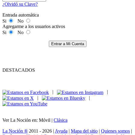
¿Olvidó su Clave?
Entrada automática
Si
No
Agregarme a los usuarios activos
Si
No
Entrar a Mi Cuenta
DESTACADOS
|
|
|
|
Ver La Noción en: Móvil |
Clásica
La Noción ®
2011 - 2026 |
Ayuda
|
Mapa del sitio
|
Quienes somos
|