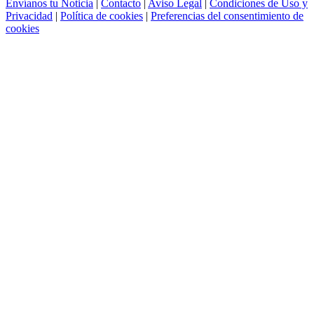
Envíanos tu Noticia
|
Contacto
|
Aviso Legal
|
Condiciones de Uso y
Privacidad
|
Política de cookies
|
Preferencias del consentimiento de
cookies