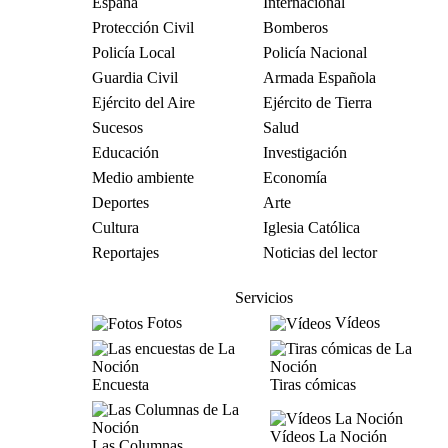
España
Internacional
Protección Civil
Bomberos
Policía Local
Policía Nacional
Guardia Civil
Armada Española
Ejército del Aire
Ejército de Tierra
Sucesos
Salud
Educación
Investigación
Medio ambiente
Economía
Deportes
Arte
Cultura
Iglesia Católica
Reportajes
Noticias del lector
Servicios
Fotos
Vídeos
Encuesta
Tiras cómicas
Vídeos La Noción
Las Columnas