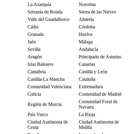
La Axarquía
Nororma
Serranía de Ronda
Sierra de las Nieves
Valle del Guadalhorce
Almería
Cádiz
Córdoba
Granada
Huelva
Jaén
Málaga
Sevilla
Andalucía
Aragón
Principado de Asturias
Islas Baleares
Canarias
Cantabria
Castilla y León
Castilla-La Mancha
Cataluña
Comunidad Valenciana
Extremadura
Galicia
Comunidad de Madrid
Comunidad Foral de
Región de Murcia
Navarra
País Vasco
La Rioja
Ciudad Autónoma de
Ciudad Autónoma de
Ceuta
Melilla