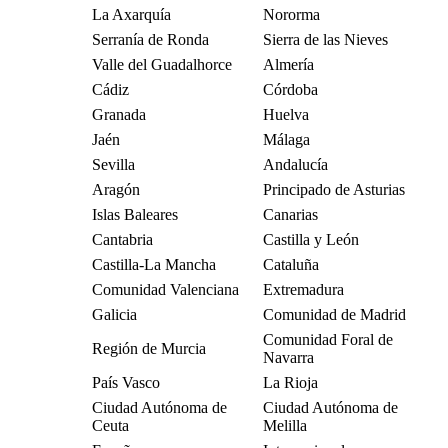
La Axarquía
Nororma
Serranía de Ronda
Sierra de las Nieves
Valle del Guadalhorce
Almería
Cádiz
Córdoba
Granada
Huelva
Jaén
Málaga
Sevilla
Andalucía
Aragón
Principado de Asturias
Islas Baleares
Canarias
Cantabria
Castilla y León
Castilla-La Mancha
Cataluña
Comunidad Valenciana
Extremadura
Galicia
Comunidad de Madrid
Comunidad Foral de
Región de Murcia
Navarra
País Vasco
La Rioja
Ciudad Autónoma de
Ciudad Autónoma de
Ceuta
Melilla