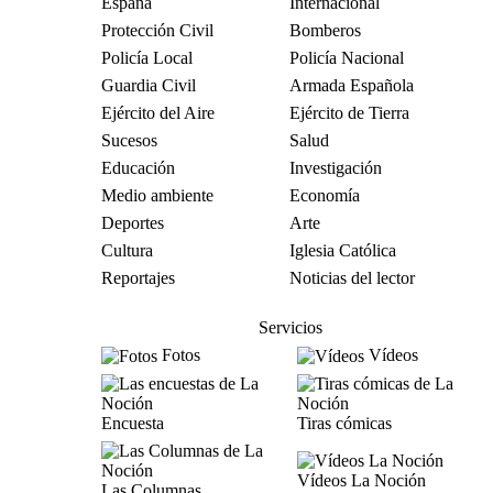
España
Internacional
Protección Civil
Bomberos
Policía Local
Policía Nacional
Guardia Civil
Armada Española
Ejército del Aire
Ejército de Tierra
Sucesos
Salud
Educación
Investigación
Medio ambiente
Economía
Deportes
Arte
Cultura
Iglesia Católica
Reportajes
Noticias del lector
Servicios
Fotos
Vídeos
Encuesta
Tiras cómicas
Vídeos La Noción
Las Columnas