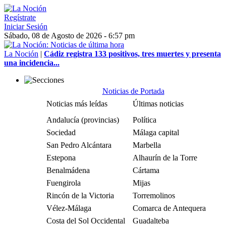
Regístrate
Iniciar Sesión
Sábado, 08 de Agosto de 2026 - 6:57 pm
La Noción
|
Cádiz registra 133 positivos, tres muertes y presenta
una incidencia...
Noticias de Portada
Noticias más leídas
Últimas noticias
Andalucía (provincias)
Política
Sociedad
Málaga capital
San Pedro Alcántara
Marbella
Estepona
Alhaurín de la Torre
Benalmádena
Cártama
Fuengirola
Mijas
Rincón de la Victoria
Torremolinos
Vélez-Málaga
Comarca de Antequera
Costa del Sol Occidental
Guadalteba