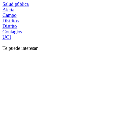
Salud pública
Alerta
Campo
Distritos
Distrito
Contagios
UCI
Te puede interesar