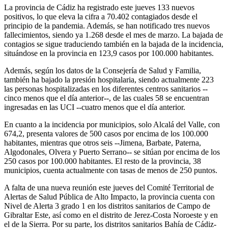
La provincia de Cádiz ha registrado este jueves 133 nuevos
positivos, lo que eleva la cifra a 70.402 contagiados desde el
principio de la pandemia. Además, se han notificado tres nuevos
fallecimientos, siendo ya 1.268 desde el mes de marzo. La bajada de
contagios se sigue traduciendo también en la bajada de la incidencia,
situándose en la provincia en 123,9 casos por 100.000 habitantes.
Además, según los datos de la Consejería de Salud y Familia,
también ha bajado la presión hospitalaria, siendo actualmente 223
las personas hospitalizadas en los diferentes centros sanitarios --
cinco menos que el día anterior--, de las cuales 58 se encuentran
ingresadas en las UCI --cuatro menos que el día anterior.
En cuanto a la incidencia por municipios, solo Alcalá del Valle, con
674,2, presenta valores de 500 casos por encima de los 100.000
habitantes, mientras que otros seis --Jimena, Barbate, Paterna,
Algodonales, Olvera y Puerto Serrano-- se sitúan por encima de los
250 casos por 100.000 habitantes. El resto de la provincia, 38
municipios, cuenta actualmente con tasas de menos de 250 puntos.
A falta de una nueva reunión este jueves del Comité Territorial de
Alertas de Salud Pública de Alto Impacto, la provincia cuenta con
Nivel de Alerta 3 grado 1 en los distritos sanitarios de Campo de
Gibraltar Este, así como en el distrito de Jerez-Costa Noroeste y en
el de la Sierra. Por su parte, los distritos sanitarios Bahía de Cádiz-