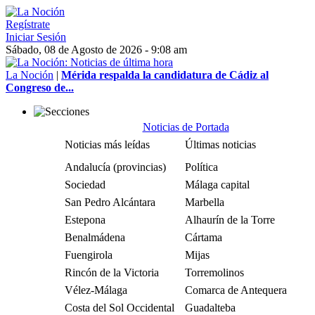
Regístrate
Iniciar Sesión
Sábado, 08 de Agosto de 2026 - 9:08 am
La Noción
|
Mérida respalda la candidatura de Cádiz al
Congreso de...
Noticias de Portada
Noticias más leídas
Últimas noticias
Andalucía (provincias)
Política
Sociedad
Málaga capital
San Pedro Alcántara
Marbella
Estepona
Alhaurín de la Torre
Benalmádena
Cártama
Fuengirola
Mijas
Rincón de la Victoria
Torremolinos
Vélez-Málaga
Comarca de Antequera
Costa del Sol Occidental
Guadalteba