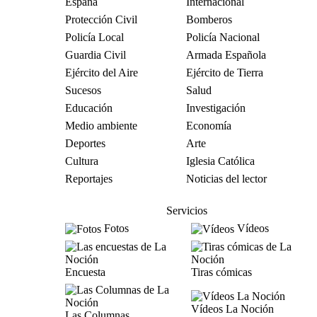
España
Internacional
Protección Civil
Bomberos
Policía Local
Policía Nacional
Guardia Civil
Armada Española
Ejército del Aire
Ejército de Tierra
Sucesos
Salud
Educación
Investigación
Medio ambiente
Economía
Deportes
Arte
Cultura
Iglesia Católica
Reportajes
Noticias del lector
Servicios
Fotos
Vídeos
Encuesta
Tiras cómicas
Vídeos La Noción
Las Columnas