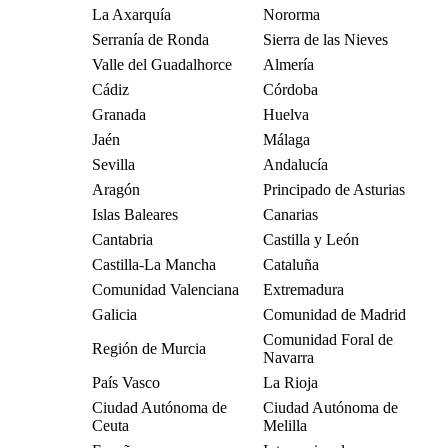
La Axarquía
Nororma
Serranía de Ronda
Sierra de las Nieves
Valle del Guadalhorce
Almería
Cádiz
Córdoba
Granada
Huelva
Jaén
Málaga
Sevilla
Andalucía
Aragón
Principado de Asturias
Islas Baleares
Canarias
Cantabria
Castilla y León
Castilla-La Mancha
Cataluña
Comunidad Valenciana
Extremadura
Galicia
Comunidad de Madrid
Comunidad Foral de
Región de Murcia
Navarra
País Vasco
La Rioja
Ciudad Autónoma de
Ciudad Autónoma de
Ceuta
Melilla