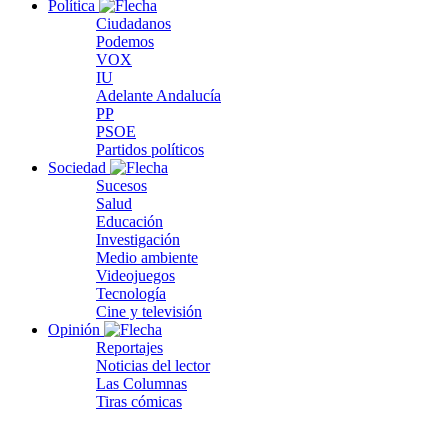
Política
Ciudadanos
Podemos
VOX
IU
Adelante Andalucía
PP
PSOE
Partidos políticos
Sociedad
Sucesos
Salud
Educación
Investigación
Medio ambiente
Videojuegos
Tecnología
Cine y televisión
Opinión
Reportajes
Noticias del lector
Las Columnas
Tiras cómicas