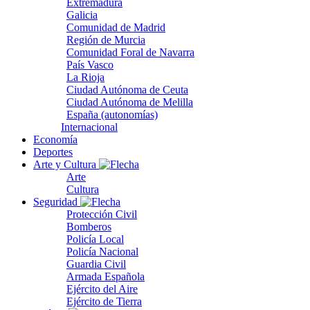
Extremadura
Galicia
Comunidad de Madrid
Región de Murcia
Comunidad Foral de Navarra
País Vasco
La Rioja
Ciudad Autónoma de Ceuta
Ciudad Autónoma de Melilla
España (autonomías)
Internacional
Economía
Deportes
Arte y Cultura
Arte
Cultura
Seguridad
Protección Civil
Bomberos
Policía Local
Policía Nacional
Guardia Civil
Armada Española
Ejército del Aire
Ejército de Tierra