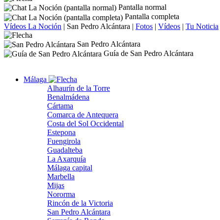
Pantalla normal
Pantalla completa
Vídeos La Noción
|
San Pedro Alcántara
|
Fotos
|
Vídeos
|
Tu Noticia
San Pedro Alcántara
Guía de San Pedro Alcántara
Málaga
Alhaurín de la Torre
Benalmádena
Cártama
Comarca de Antequera
Costa del Sol Occidental
Estepona
Fuengirola
Guadalteba
La Axarquía
Málaga capital
Marbella
Mijas
Nororma
Rincón de la Victoria
San Pedro Alcántara