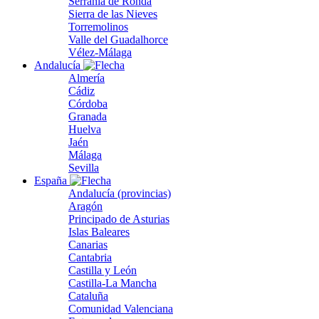
Serranía de Ronda
Sierra de las Nieves
Torremolinos
Valle del Guadalhorce
Vélez-Málaga
Andalucía
Almería
Cádiz
Córdoba
Granada
Huelva
Jaén
Málaga
Sevilla
España
Andalucía (provincias)
Aragón
Principado de Asturias
Islas Baleares
Canarias
Cantabria
Castilla y León
Castilla-La Mancha
Cataluña
Comunidad Valenciana