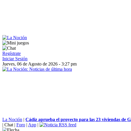
Regístrate
Iniciar Sesión
Jueves, 06 de Agosto de 2026 - 3:27 pm
La Noción
|
Cádiz aprueba el proyecto para las 23 viviendas de Ga
|
Chat
|
Foro
|
App
|