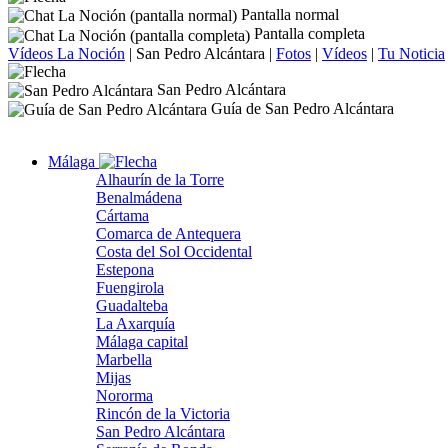
Pantalla normal
Pantalla completa
Vídeos La Noción
|
San Pedro Alcántara
|
Fotos
|
Vídeos
|
Tu Noticia
San Pedro Alcántara
Guía de San Pedro Alcántara
Málaga
Alhaurín de la Torre
Benalmádena
Cártama
Comarca de Antequera
Costa del Sol Occidental
Estepona
Fuengirola
Guadalteba
La Axarquía
Málaga capital
Marbella
Mijas
Nororma
Rincón de la Victoria
San Pedro Alcántara