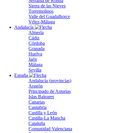
Serranía de Ronda
Sierra de las Nieves
Torremolinos
Valle del Guadalhorce
Vélez-Málaga
Andalucía
Almería
Cádiz
Córdoba
Granada
Huelva
Jaén
Málaga
Sevilla
España
Andalucía (provincias)
Aragón
Principado de Asturias
Islas Baleares
Canarias
Cantabria
Castilla y León
Castilla-La Mancha
Cataluña
Comunidad Valenciana