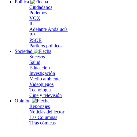
Política
Ciudadanos
Podemos
VOX
IU
Adelante Andalucía
PP
PSOE
Partidos políticos
Sociedad
Sucesos
Salud
Educación
Investigación
Medio ambiente
Videojuegos
Tecnología
Cine y televisión
Opinión
Reportajes
Noticias del lector
Las Columnas
Tiras cómicas