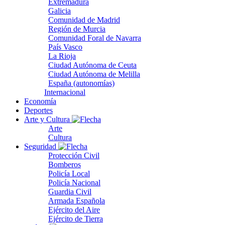
Extremadura
Galicia
Comunidad de Madrid
Región de Murcia
Comunidad Foral de Navarra
País Vasco
La Rioja
Ciudad Autónoma de Ceuta
Ciudad Autónoma de Melilla
España (autonomías)
Internacional
Economía
Deportes
Arte y Cultura
Arte
Cultura
Seguridad
Protección Civil
Bomberos
Policía Local
Policía Nacional
Guardia Civil
Armada Española
Ejército del Aire
Ejército de Tierra