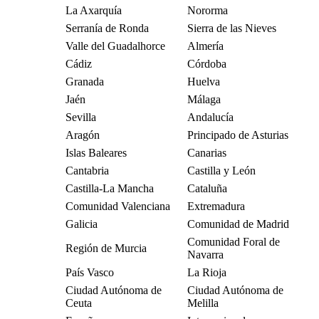
La Axarquía
Nororma
Serranía de Ronda
Sierra de las Nieves
Valle del Guadalhorce
Almería
Cádiz
Córdoba
Granada
Huelva
Jaén
Málaga
Sevilla
Andalucía
Aragón
Principado de Asturias
Islas Baleares
Canarias
Cantabria
Castilla y León
Castilla-La Mancha
Cataluña
Comunidad Valenciana
Extremadura
Galicia
Comunidad de Madrid
Comunidad Foral de
Región de Murcia
Navarra
País Vasco
La Rioja
Ciudad Autónoma de
Ciudad Autónoma de
Ceuta
Melilla