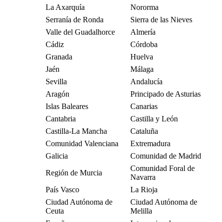
La Axarquía
Nororma
Serranía de Ronda
Sierra de las Nieves
Valle del Guadalhorce
Almería
Cádiz
Córdoba
Granada
Huelva
Jaén
Málaga
Sevilla
Andalucía
Aragón
Principado de Asturias
Islas Baleares
Canarias
Cantabria
Castilla y León
Castilla-La Mancha
Cataluña
Comunidad Valenciana
Extremadura
Galicia
Comunidad de Madrid
Comunidad Foral de
Región de Murcia
Navarra
País Vasco
La Rioja
Ciudad Autónoma de
Ciudad Autónoma de
Ceuta
Melilla