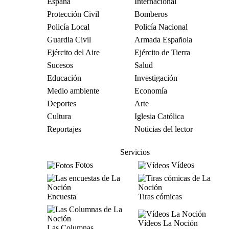
España
Internacional
Protección Civil
Bomberos
Policía Local
Policía Nacional
Guardia Civil
Armada Española
Ejército del Aire
Ejército de Tierra
Sucesos
Salud
Educación
Investigación
Medio ambiente
Economía
Deportes
Arte
Cultura
Iglesia Católica
Reportajes
Noticias del lector
Servicios
Fotos
Vídeos
Encuesta
Tiras cómicas
Vídeos La Noción
Las Columnas