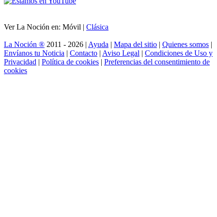
Ver La Noción en: Móvil |
Clásica
La Noción ®
2011 - 2026 |
Ayuda
|
Mapa del sitio
|
Quienes somos
|
Envíanos tu Noticia
|
Contacto
|
Aviso Legal
|
Condiciones de Uso y
Privacidad
|
Política de cookies
|
Preferencias del consentimiento de
cookies