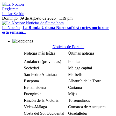
Regístrate
Iniciar Sesión
Domingo, 09 de Agosto de 2026 - 1:19 pm
La Noción
|
La Ronda Urbana Norte sufrirá cortes nocturnos
esta semana...
Noticias de Portada
Noticias más leídas
Últimas noticias
Andalucía (provincias)
Política
Sociedad
Málaga capital
San Pedro Alcántara
Marbella
Estepona
Alhaurín de la Torre
Benalmádena
Cártama
Fuengirola
Mijas
Rincón de la Victoria
Torremolinos
Vélez-Málaga
Comarca de Antequera
Costa del Sol Occidental
Guadalteba