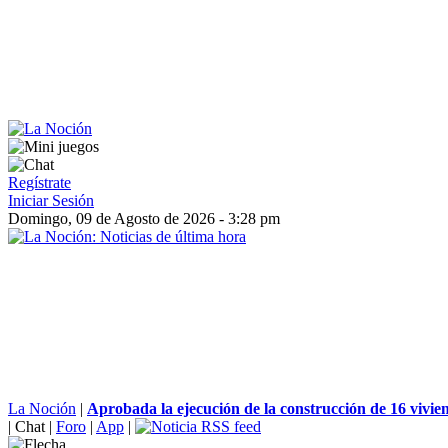
Regístrate
Iniciar Sesión
Domingo, 09 de Agosto de 2026 - 3:28 pm
La Noción
|
Aprobada la ejecución de la construcción de 16 vivien
|
Chat
|
Foro
|
App
|