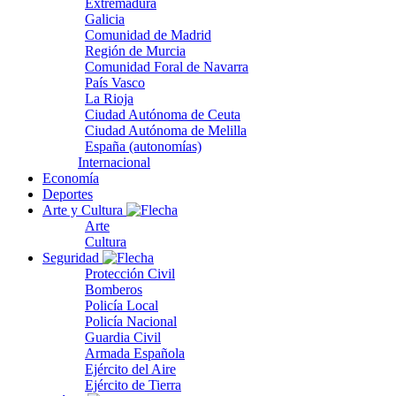
Extremadura
Galicia
Comunidad de Madrid
Región de Murcia
Comunidad Foral de Navarra
País Vasco
La Rioja
Ciudad Autónoma de Ceuta
Ciudad Autónoma de Melilla
España (autonomías)
Internacional
Economía
Deportes
Arte y Cultura
Arte
Cultura
Seguridad
Protección Civil
Bomberos
Policía Local
Policía Nacional
Guardia Civil
Armada Española
Ejército del Aire
Ejército de Tierra