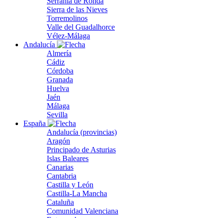
Serranía de Ronda
Sierra de las Nieves
Torremolinos
Valle del Guadalhorce
Vélez-Málaga
Andalucía
Almería
Cádiz
Córdoba
Granada
Huelva
Jaén
Málaga
Sevilla
España
Andalucía (provincias)
Aragón
Principado de Asturias
Islas Baleares
Canarias
Cantabria
Castilla y León
Castilla-La Mancha
Cataluña
Comunidad Valenciana