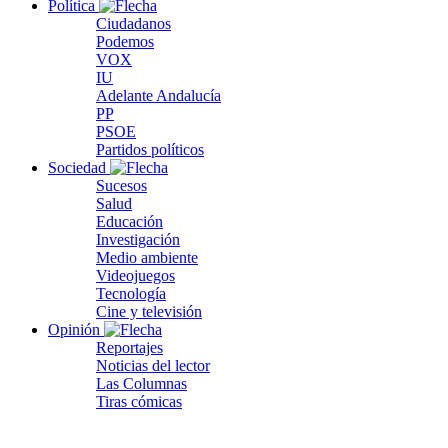
Política
Ciudadanos
Podemos
VOX
IU
Adelante Andalucía
PP
PSOE
Partidos políticos
Sociedad
Sucesos
Salud
Educación
Investigación
Medio ambiente
Videojuegos
Tecnología
Cine y televisión
Opinión
Reportajes
Noticias del lector
Las Columnas
Tiras cómicas