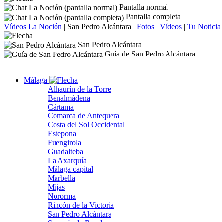
Pantalla normal
Pantalla completa
Vídeos La Noción
|
San Pedro Alcántara
|
Fotos
|
Vídeos
|
Tu Noticia
San Pedro Alcántara
Guía de San Pedro Alcántara
Málaga
Alhaurín de la Torre
Benalmádena
Cártama
Comarca de Antequera
Costa del Sol Occidental
Estepona
Fuengirola
Guadalteba
La Axarquía
Málaga capital
Marbella
Mijas
Nororma
Rincón de la Victoria
San Pedro Alcántara