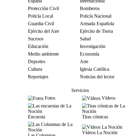
España
Internacional
Protección Civil
Bomberos
Policía Local
Policía Nacional
Guardia Civil
Armada Española
Ejército del Aire
Ejército de Tierra
Sucesos
Salud
Educación
Investigación
Medio ambiente
Economía
Deportes
Arte
Cultura
Iglesia Católica
Reportajes
Noticias del lector
Servicios
Fotos
Vídeos
Encuesta
Tiras cómicas
Vídeos La Noción
Las Columnas