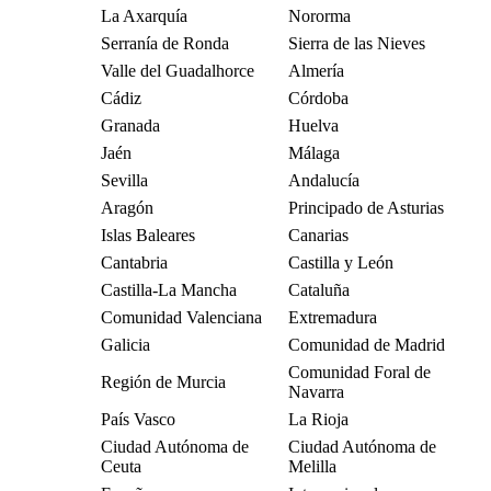
La Axarquía
Nororma
Serranía de Ronda
Sierra de las Nieves
Valle del Guadalhorce
Almería
Cádiz
Córdoba
Granada
Huelva
Jaén
Málaga
Sevilla
Andalucía
Aragón
Principado de Asturias
Islas Baleares
Canarias
Cantabria
Castilla y León
Castilla-La Mancha
Cataluña
Comunidad Valenciana
Extremadura
Galicia
Comunidad de Madrid
Comunidad Foral de
Región de Murcia
Navarra
País Vasco
La Rioja
Ciudad Autónoma de
Ciudad Autónoma de
Ceuta
Melilla