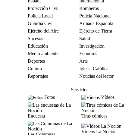
España
Internacional
Protección Civil
Bomberos
Policía Local
Policía Nacional
Guardia Civil
Armada Española
Ejército del Aire
Ejército de Tierra
Sucesos
Salud
Educación
Investigación
Medio ambiente
Economía
Deportes
Arte
Cultura
Iglesia Católica
Reportajes
Noticias del lector
Servicios
Fotos
Vídeos
Encuesta
Tiras cómicas
Vídeos La Noción
Las Columnas