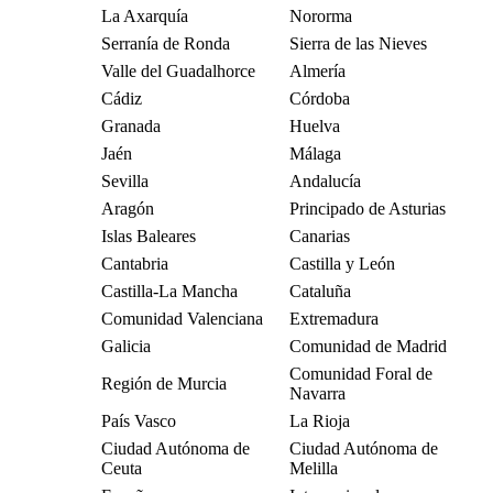
La Axarquía
Nororma
Serranía de Ronda
Sierra de las Nieves
Valle del Guadalhorce
Almería
Cádiz
Córdoba
Granada
Huelva
Jaén
Málaga
Sevilla
Andalucía
Aragón
Principado de Asturias
Islas Baleares
Canarias
Cantabria
Castilla y León
Castilla-La Mancha
Cataluña
Comunidad Valenciana
Extremadura
Galicia
Comunidad de Madrid
Comunidad Foral de
Región de Murcia
Navarra
País Vasco
La Rioja
Ciudad Autónoma de
Ciudad Autónoma de
Ceuta
Melilla