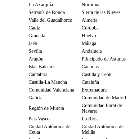
La Axarquía
Nororma
Serranía de Ronda
Sierra de las Nieves
Valle del Guadalhorce
Almería
Cádiz
Córdoba
Granada
Huelva
Jaén
Málaga
Sevilla
Andalucía
Aragón
Principado de Asturias
Islas Baleares
Canarias
Cantabria
Castilla y León
Castilla-La Mancha
Cataluña
Comunidad Valenciana
Extremadura
Galicia
Comunidad de Madrid
Comunidad Foral de
Región de Murcia
Navarra
País Vasco
La Rioja
Ciudad Autónoma de
Ciudad Autónoma de
Ceuta
Melilla