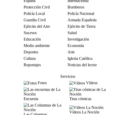
España
Internacional
Protección Civil
Bomberos
Policía Local
Policía Nacional
Guardia Civil
Armada Española
Ejército del Aire
Ejército de Tierra
Sucesos
Salud
Educación
Investigación
Medio ambiente
Economía
Deportes
Arte
Cultura
Iglesia Católica
Reportajes
Noticias del lector
Servicios
Fotos
Vídeos
Encuesta
Tiras cómicas
Vídeos La Noción
Las Columnas