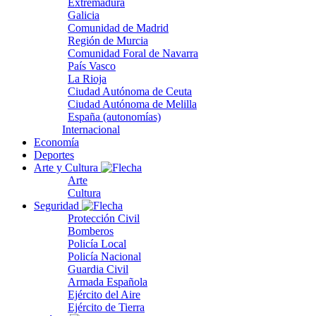
Extremadura
Galicia
Comunidad de Madrid
Región de Murcia
Comunidad Foral de Navarra
País Vasco
La Rioja
Ciudad Autónoma de Ceuta
Ciudad Autónoma de Melilla
España (autonomías)
Internacional
Economía
Deportes
Arte y Cultura
Arte
Cultura
Seguridad
Protección Civil
Bomberos
Policía Local
Policía Nacional
Guardia Civil
Armada Española
Ejército del Aire
Ejército de Tierra