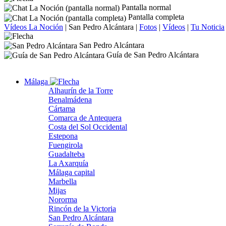
Pantalla normal
Pantalla completa
Vídeos La Noción
|
San Pedro Alcántara
|
Fotos
|
Vídeos
|
Tu Noticia
San Pedro Alcántara
Guía de San Pedro Alcántara
Málaga
Alhaurín de la Torre
Benalmádena
Cártama
Comarca de Antequera
Costa del Sol Occidental
Estepona
Fuengirola
Guadalteba
La Axarquía
Málaga capital
Marbella
Mijas
Nororma
Rincón de la Victoria
San Pedro Alcántara