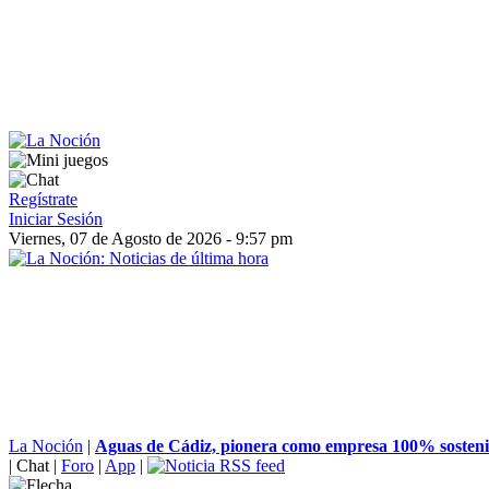
Regístrate
Iniciar Sesión
Viernes, 07 de Agosto de 2026 - 9:57 pm
La Noción
|
Aguas de Cádiz, pionera como empresa 100% sostenib
|
Chat
|
Foro
|
App
|