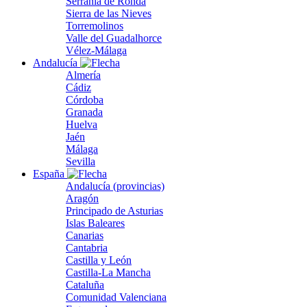
Serranía de Ronda
Sierra de las Nieves
Torremolinos
Valle del Guadalhorce
Vélez-Málaga
Andalucía
Almería
Cádiz
Córdoba
Granada
Huelva
Jaén
Málaga
Sevilla
España
Andalucía (provincias)
Aragón
Principado de Asturias
Islas Baleares
Canarias
Cantabria
Castilla y León
Castilla-La Mancha
Cataluña
Comunidad Valenciana