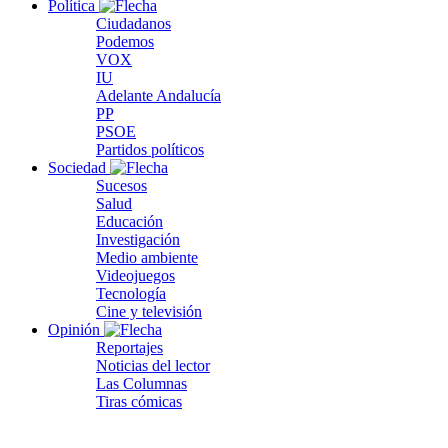
Política
Ciudadanos
Podemos
VOX
IU
Adelante Andalucía
PP
PSOE
Partidos políticos
Sociedad
Sucesos
Salud
Educación
Investigación
Medio ambiente
Videojuegos
Tecnología
Cine y televisión
Opinión
Reportajes
Noticias del lector
Las Columnas
Tiras cómicas