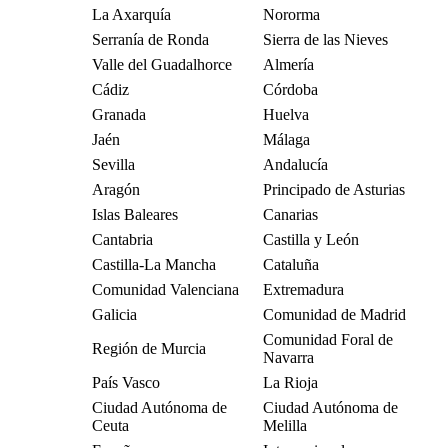
La Axarquía
Nororma
Serranía de Ronda
Sierra de las Nieves
Valle del Guadalhorce
Almería
Cádiz
Córdoba
Granada
Huelva
Jaén
Málaga
Sevilla
Andalucía
Aragón
Principado de Asturias
Islas Baleares
Canarias
Cantabria
Castilla y León
Castilla-La Mancha
Cataluña
Comunidad Valenciana
Extremadura
Galicia
Comunidad de Madrid
Comunidad Foral de
Región de Murcia
Navarra
País Vasco
La Rioja
Ciudad Autónoma de
Ciudad Autónoma de
Ceuta
Melilla