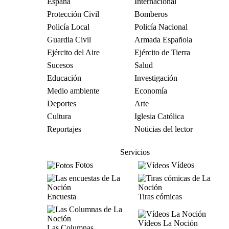
España
Internacional
Protección Civil
Bomberos
Policía Local
Policía Nacional
Guardia Civil
Armada Española
Ejército del Aire
Ejército de Tierra
Sucesos
Salud
Educación
Investigación
Medio ambiente
Economía
Deportes
Arte
Cultura
Iglesia Católica
Reportajes
Noticias del lector
Servicios
Fotos
Vídeos
Encuesta
Tiras cómicas
Vídeos La Noción
Las Columnas