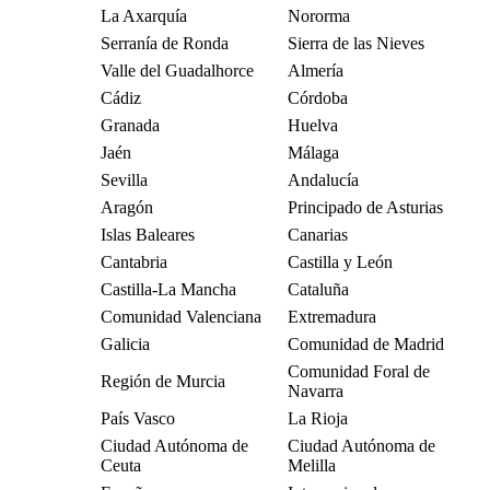
La Axarquía
Nororma
Serranía de Ronda
Sierra de las Nieves
Valle del Guadalhorce
Almería
Cádiz
Córdoba
Granada
Huelva
Jaén
Málaga
Sevilla
Andalucía
Aragón
Principado de Asturias
Islas Baleares
Canarias
Cantabria
Castilla y León
Castilla-La Mancha
Cataluña
Comunidad Valenciana
Extremadura
Galicia
Comunidad de Madrid
Comunidad Foral de
Región de Murcia
Navarra
País Vasco
La Rioja
Ciudad Autónoma de
Ciudad Autónoma de
Ceuta
Melilla