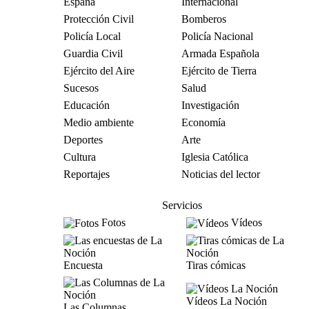
España
Internacional
Protección Civil
Bomberos
Policía Local
Policía Nacional
Guardia Civil
Armada Española
Ejército del Aire
Ejército de Tierra
Sucesos
Salud
Educación
Investigación
Medio ambiente
Economía
Deportes
Arte
Cultura
Iglesia Católica
Reportajes
Noticias del lector
Servicios
Fotos
Vídeos
Encuesta
Tiras cómicas
Vídeos La Noción
Las Columnas