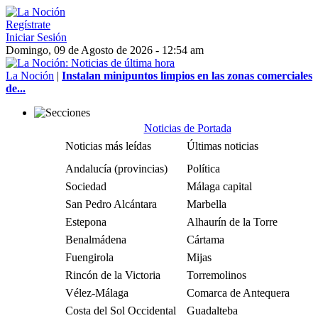
Regístrate
Iniciar Sesión
Domingo, 09 de Agosto de 2026 - 12:54 am
La Noción
|
Instalan minipuntos limpios en las zonas comerciales
de...
Noticias de Portada
Noticias más leídas
Últimas noticias
Andalucía (provincias)
Política
Sociedad
Málaga capital
San Pedro Alcántara
Marbella
Estepona
Alhaurín de la Torre
Benalmádena
Cártama
Fuengirola
Mijas
Rincón de la Victoria
Torremolinos
Vélez-Málaga
Comarca de Antequera
Costa del Sol Occidental
Guadalteba