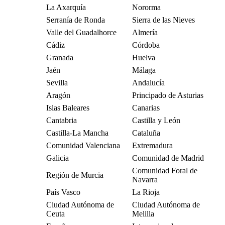
La Axarquía
Nororma
Serranía de Ronda
Sierra de las Nieves
Valle del Guadalhorce
Almería
Cádiz
Córdoba
Granada
Huelva
Jaén
Málaga
Sevilla
Andalucía
Aragón
Principado de Asturias
Islas Baleares
Canarias
Cantabria
Castilla y León
Castilla-La Mancha
Cataluña
Comunidad Valenciana
Extremadura
Galicia
Comunidad de Madrid
Comunidad Foral de
Región de Murcia
Navarra
País Vasco
La Rioja
Ciudad Autónoma de
Ciudad Autónoma de
Ceuta
Melilla