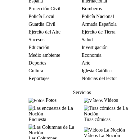
España
Internacional
Protección Civil
Bomberos
Policía Local
Policía Nacional
Guardia Civil
Armada Española
Ejército del Aire
Ejército de Tierra
Sucesos
Salud
Educación
Investigación
Medio ambiente
Economía
Deportes
Arte
Cultura
Iglesia Católica
Reportajes
Noticias del lector
Servicios
Fotos
Vídeos
Encuesta
Tiras cómicas
Vídeos La Noción
Las Columnas