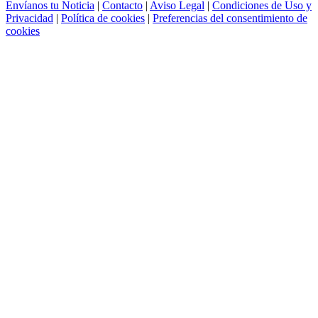
Envíanos tu Noticia
|
Contacto
|
Aviso Legal
|
Condiciones de Uso y
Privacidad
|
Política de cookies
|
Preferencias del consentimiento de
cookies