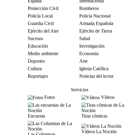
España
Internacional
Protección Civil
Bomberos
Policía Local
Policía Nacional
Guardia Civil
Armada Española
Ejército del Aire
Ejército de Tierra
Sucesos
Salud
Educación
Investigación
Medio ambiente
Economía
Deportes
Arte
Cultura
Iglesia Católica
Reportajes
Noticias del lector
Servicios
Fotos
Vídeos
Encuesta
Tiras cómicas
Vídeos La Noción
Las Columnas