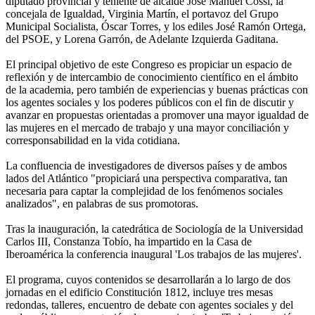
diputado provincial y teniente de alcalde José Manuel Cossi, la
concejala de Igualdad, Virginia Martín, el portavoz del Grupo
Municipal Socialista, Óscar Torres, y los ediles José Ramón Ortega,
del PSOE, y Lorena Garrón, de Adelante Izquierda Gaditana.
El principal objetivo de este Congreso es propiciar un espacio de
reflexión y de intercambio de conocimiento científico en el ámbito
de la academia, pero también de experiencias y buenas prácticas con
los agentes sociales y los poderes públicos con el fin de discutir y
avanzar en propuestas orientadas a promover una mayor igualdad de
las mujeres en el mercado de trabajo y una mayor conciliación y
corresponsabilidad en la vida cotidiana.
La confluencia de investigadores de diversos países y de ambos
lados del Atlántico "propiciará una perspectiva comparativa, tan
necesaria para captar la complejidad de los fenómenos sociales
analizados", en palabras de sus promotoras.
Tras la inauguración, la catedrática de Sociología de la Universidad
Carlos III, Constanza Tobío, ha impartido en la Casa de
Iberoamérica la conferencia inaugural 'Los trabajos de las mujeres'.
El programa, cuyos contenidos se desarrollarán a lo largo de dos
jornadas en el edificio Constitución 1812, incluye tres mesas
redondas, talleres, encuentro de debate con agentes sociales y del