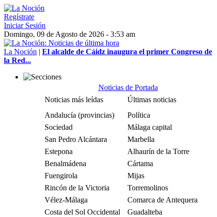
Regístrate
Iniciar Sesión
Domingo, 09 de Agosto de 2026 - 3:53 am
La Noción
|
El alcalde de Cáidz inaugura el primer Congreso de
la Red...
Noticias de Portada
Noticias más leídas
Últimas noticias
Andalucía (provincias)
Política
Sociedad
Málaga capital
San Pedro Alcántara
Marbella
Estepona
Alhaurín de la Torre
Benalmádena
Cártama
Fuengirola
Mijas
Rincón de la Victoria
Torremolinos
Vélez-Málaga
Comarca de Antequera
Costa del Sol Occidental
Guadalteba