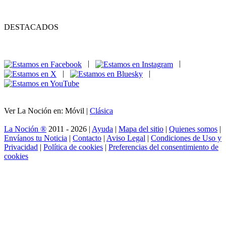
DESTACADOS
|
|
|
|
Ver La Noción en: Móvil |
Clásica
La Noción ®
2011 - 2026 |
Ayuda
|
Mapa del sitio
|
Quienes somos
|
Envíanos tu Noticia
|
Contacto
|
Aviso Legal
|
Condiciones de Uso y
Privacidad
|
Política de cookies
|
Preferencias del consentimiento de
cookies