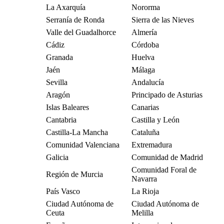
La Axarquía
Nororma
Serranía de Ronda
Sierra de las Nieves
Valle del Guadalhorce
Almería
Cádiz
Córdoba
Granada
Huelva
Jaén
Málaga
Sevilla
Andalucía
Aragón
Principado de Asturias
Islas Baleares
Canarias
Cantabria
Castilla y León
Castilla-La Mancha
Cataluña
Comunidad Valenciana
Extremadura
Galicia
Comunidad de Madrid
Comunidad Foral de
Región de Murcia
Navarra
País Vasco
La Rioja
Ciudad Autónoma de
Ciudad Autónoma de
Ceuta
Melilla