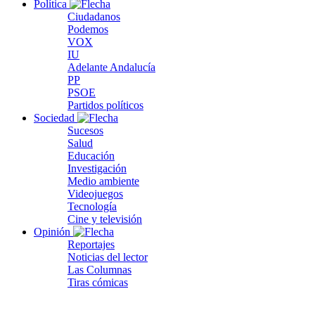
Política
Ciudadanos
Podemos
VOX
IU
Adelante Andalucía
PP
PSOE
Partidos políticos
Sociedad
Sucesos
Salud
Educación
Investigación
Medio ambiente
Videojuegos
Tecnología
Cine y televisión
Opinión
Reportajes
Noticias del lector
Las Columnas
Tiras cómicas