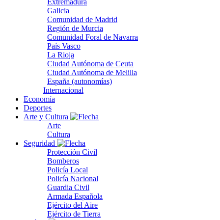
Extremadura
Galicia
Comunidad de Madrid
Región de Murcia
Comunidad Foral de Navarra
País Vasco
La Rioja
Ciudad Autónoma de Ceuta
Ciudad Autónoma de Melilla
España (autonomías)
Internacional
Economía
Deportes
Arte y Cultura
Arte
Cultura
Seguridad
Protección Civil
Bomberos
Policía Local
Policía Nacional
Guardia Civil
Armada Española
Ejército del Aire
Ejército de Tierra