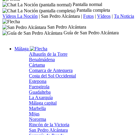
Pantalla normal
Pantalla completa
Vídeos La Noción
|
San Pedro Alcántara
|
Fotos
|
Vídeos
|
Tu Noticia
San Pedro Alcántara
Guía de San Pedro Alcántara
Málaga
Alhaurín de la Torre
Benalmádena
Cártama
Comarca de Antequera
Costa del Sol Occidental
Estepona
Fuengirola
Guadalteba
La Axarquía
Málaga capital
Marbella
Mijas
Nororma
Rincón de la Victoria
San Pedro Alcántara