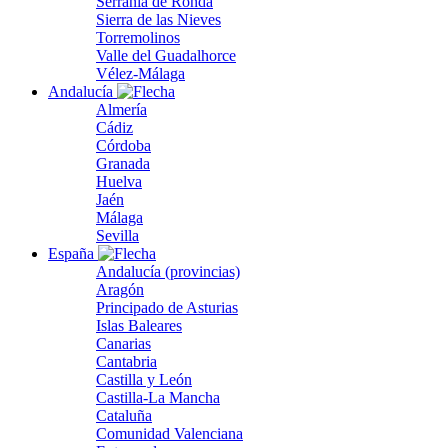
Serranía de Ronda
Sierra de las Nieves
Torremolinos
Valle del Guadalhorce
Vélez-Málaga
Andalucía
Almería
Cádiz
Córdoba
Granada
Huelva
Jaén
Málaga
Sevilla
España
Andalucía (provincias)
Aragón
Principado de Asturias
Islas Baleares
Canarias
Cantabria
Castilla y León
Castilla-La Mancha
Cataluña
Comunidad Valenciana