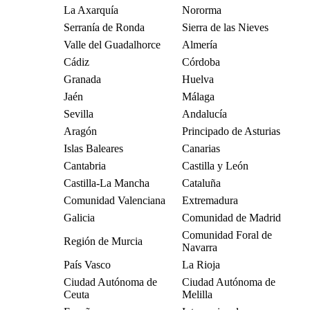
La Axarquía
Nororma
Serranía de Ronda
Sierra de las Nieves
Valle del Guadalhorce
Almería
Cádiz
Córdoba
Granada
Huelva
Jaén
Málaga
Sevilla
Andalucía
Aragón
Principado de Asturias
Islas Baleares
Canarias
Cantabria
Castilla y León
Castilla-La Mancha
Cataluña
Comunidad Valenciana
Extremadura
Galicia
Comunidad de Madrid
Comunidad Foral de
Región de Murcia
Navarra
País Vasco
La Rioja
Ciudad Autónoma de
Ciudad Autónoma de
Ceuta
Melilla