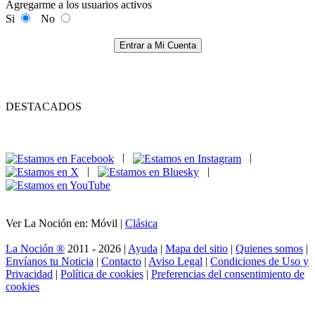
Agregarme a los usuarios activos
Si
No
Entrar a Mi Cuenta
DESTACADOS
|
|
|
|
Ver La Noción en: Móvil |
Clásica
La Noción ®
2011 - 2026 |
Ayuda
|
Mapa del sitio
|
Quienes somos
|
Envíanos tu Noticia
|
Contacto
|
Aviso Legal
|
Condiciones de Uso y
Privacidad
|
Política de cookies
|
Preferencias del consentimiento de
cookies