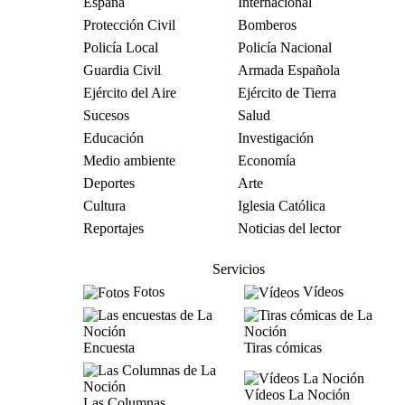
España
Internacional
Protección Civil
Bomberos
Policía Local
Policía Nacional
Guardia Civil
Armada Española
Ejército del Aire
Ejército de Tierra
Sucesos
Salud
Educación
Investigación
Medio ambiente
Economía
Deportes
Arte
Cultura
Iglesia Católica
Reportajes
Noticias del lector
Servicios
Fotos
Vídeos
Encuesta
Tiras cómicas
Vídeos La Noción
Las Columnas