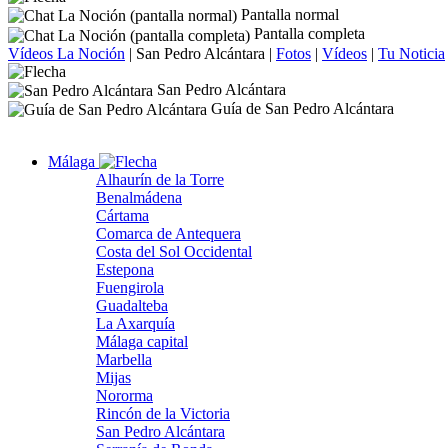
Pantalla normal
Pantalla completa
Vídeos La Noción
|
San Pedro Alcántara
|
Fotos
|
Vídeos
|
Tu Noticia
San Pedro Alcántara
Guía de San Pedro Alcántara
Málaga
Alhaurín de la Torre
Benalmádena
Cártama
Comarca de Antequera
Costa del Sol Occidental
Estepona
Fuengirola
Guadalteba
La Axarquía
Málaga capital
Marbella
Mijas
Nororma
Rincón de la Victoria
San Pedro Alcántara