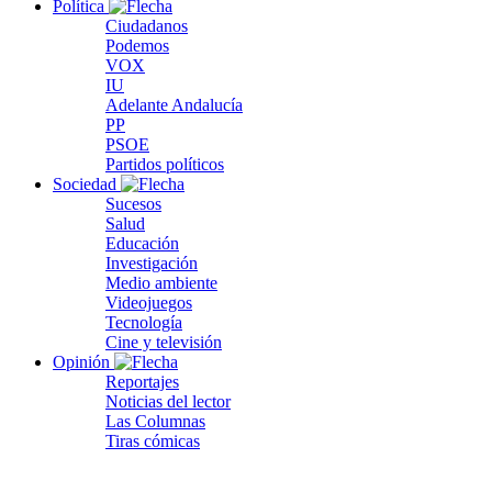
Política
Ciudadanos
Podemos
VOX
IU
Adelante Andalucía
PP
PSOE
Partidos políticos
Sociedad
Sucesos
Salud
Educación
Investigación
Medio ambiente
Videojuegos
Tecnología
Cine y televisión
Opinión
Reportajes
Noticias del lector
Las Columnas
Tiras cómicas