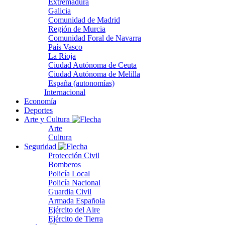
Extremadura
Galicia
Comunidad de Madrid
Región de Murcia
Comunidad Foral de Navarra
País Vasco
La Rioja
Ciudad Autónoma de Ceuta
Ciudad Autónoma de Melilla
España (autonomías)
Internacional
Economía
Deportes
Arte y Cultura
Arte
Cultura
Seguridad
Protección Civil
Bomberos
Policía Local
Policía Nacional
Guardia Civil
Armada Española
Ejército del Aire
Ejército de Tierra