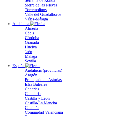
Serranía de Ronda
Sierra de las Nieves
Torremolinos
Valle del Guadalhorce
Vélez-Málaga
Andalucía
Almería
Cádiz
Córdoba
Granada
Huelva
Jaén
Málaga
Sevilla
España
Andalucía (provincias)
Aragón
Principado de Asturias
Islas Baleares
Canarias
Cantabria
Castilla y León
Castilla-La Mancha
Cataluña
Comunidad Valenciana