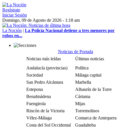
Regístrate
Iniciar Sesión
Domingo, 09 de Agosto de 2026 - 1:18 am
La Noción
|
La Policía Nacional detiene a tres menores por
robos en...
Noticias de Portada
Noticias más leídas
Últimas noticias
Andalucía (provincias)
Política
Sociedad
Málaga capital
San Pedro Alcántara
Marbella
Estepona
Alhaurín de la Torre
Benalmádena
Cártama
Fuengirola
Mijas
Rincón de la Victoria
Torremolinos
Vélez-Málaga
Comarca de Antequera
Costa del Sol Occidental
Guadalteba