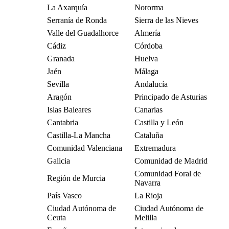
La Axarquía
Nororma
Serranía de Ronda
Sierra de las Nieves
Valle del Guadalhorce
Almería
Cádiz
Córdoba
Granada
Huelva
Jaén
Málaga
Sevilla
Andalucía
Aragón
Principado de Asturias
Islas Baleares
Canarias
Cantabria
Castilla y León
Castilla-La Mancha
Cataluña
Comunidad Valenciana
Extremadura
Galicia
Comunidad de Madrid
Comunidad Foral de
Región de Murcia
Navarra
País Vasco
La Rioja
Ciudad Autónoma de
Ciudad Autónoma de
Ceuta
Melilla