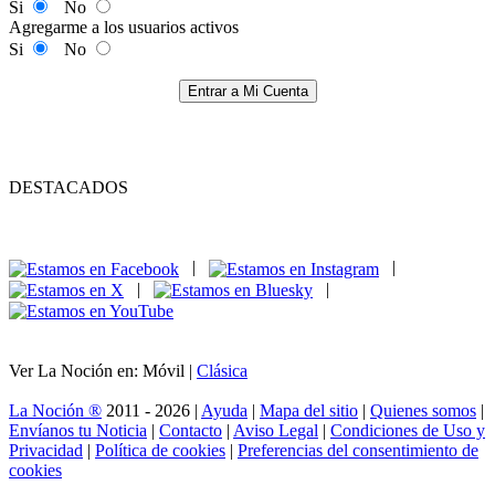
Si
No
Agregarme a los usuarios activos
Si
No
Entrar a Mi Cuenta
DESTACADOS
|
|
|
|
Ver La Noción en: Móvil |
Clásica
La Noción ®
2011 - 2026 |
Ayuda
|
Mapa del sitio
|
Quienes somos
|
Envíanos tu Noticia
|
Contacto
|
Aviso Legal
|
Condiciones de Uso y
Privacidad
|
Política de cookies
|
Preferencias del consentimiento de
cookies