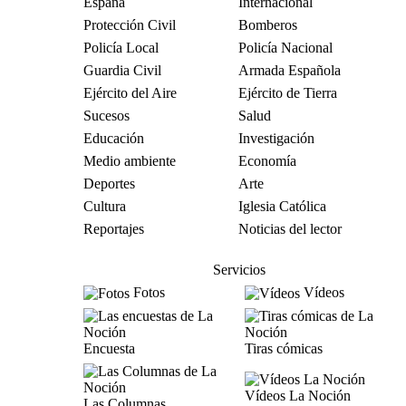
España
Internacional
Protección Civil
Bomberos
Policía Local
Policía Nacional
Guardia Civil
Armada Española
Ejército del Aire
Ejército de Tierra
Sucesos
Salud
Educación
Investigación
Medio ambiente
Economía
Deportes
Arte
Cultura
Iglesia Católica
Reportajes
Noticias del lector
Servicios
Fotos
Vídeos
Encuesta
Tiras cómicas
Vídeos La Noción
Las Columnas