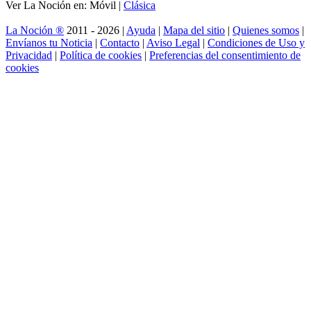
Ver La Noción en: Móvil |
Clásica
La Noción ®
2011 - 2026 |
Ayuda
|
Mapa del sitio
|
Quienes somos
|
Envíanos tu Noticia
|
Contacto
|
Aviso Legal
|
Condiciones de Uso y
Privacidad
|
Política de cookies
|
Preferencias del consentimiento de
cookies