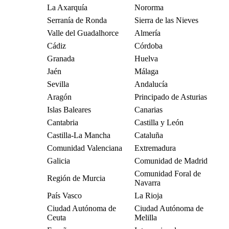
La Axarquía
Nororma
Serranía de Ronda
Sierra de las Nieves
Valle del Guadalhorce
Almería
Cádiz
Córdoba
Granada
Huelva
Jaén
Málaga
Sevilla
Andalucía
Aragón
Principado de Asturias
Islas Baleares
Canarias
Cantabria
Castilla y León
Castilla-La Mancha
Cataluña
Comunidad Valenciana
Extremadura
Galicia
Comunidad de Madrid
Comunidad Foral de
Región de Murcia
Navarra
País Vasco
La Rioja
Ciudad Autónoma de
Ciudad Autónoma de
Ceuta
Melilla