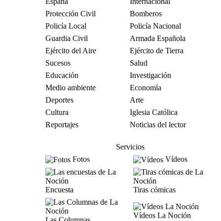
España
Internacional
Protección Civil
Bomberos
Policía Local
Policía Nacional
Guardia Civil
Armada Española
Ejército del Aire
Ejército de Tierra
Sucesos
Salud
Educación
Investigación
Medio ambiente
Economía
Deportes
Arte
Cultura
Iglesia Católica
Reportajes
Noticias del lector
Servicios
Fotos
Vídeos
Encuesta
Tiras cómicas
Vídeos La Noción
Las Columnas