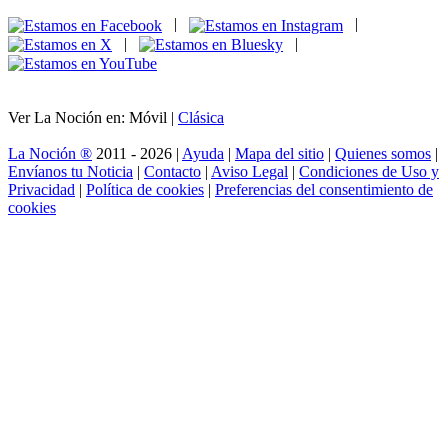
|
|
|
|
Ver La Noción en: Móvil |
Clásica
La Noción ®
2011 - 2026 |
Ayuda
|
Mapa del sitio
|
Quienes somos
|
Envíanos tu Noticia
|
Contacto
|
Aviso Legal
|
Condiciones de Uso y
Privacidad
|
Política de cookies
|
Preferencias del consentimiento de
cookies