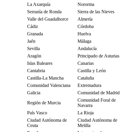
La Axarquía
Nororma
Serranía de Ronda
Sierra de las Nieves
Valle del Guadalhorce
Almería
Cádiz
Córdoba
Granada
Huelva
Jaén
Málaga
Sevilla
Andalucía
Aragón
Principado de Asturias
Islas Baleares
Canarias
Cantabria
Castilla y León
Castilla-La Mancha
Cataluña
Comunidad Valenciana
Extremadura
Galicia
Comunidad de Madrid
Comunidad Foral de
Región de Murcia
Navarra
País Vasco
La Rioja
Ciudad Autónoma de
Ciudad Autónoma de
Ceuta
Melilla