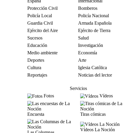
España
Internacional
Protección Civil
Bomberos
Policía Local
Policía Nacional
Guardia Civil
Armada Española
Ejército del Aire
Ejército de Tierra
Sucesos
Salud
Educación
Investigación
Medio ambiente
Economía
Deportes
Arte
Cultura
Iglesia Católica
Reportajes
Noticias del lector
Servicios
Fotos
Vídeos
Encuesta
Tiras cómicas
Vídeos La Noción
Las Columnas