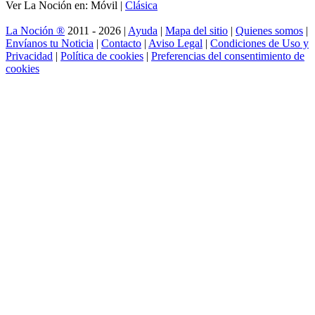
Ver La Noción en: Móvil |
Clásica
La Noción ®
2011 - 2026 |
Ayuda
|
Mapa del sitio
|
Quienes somos
|
Envíanos tu Noticia
|
Contacto
|
Aviso Legal
|
Condiciones de Uso y
Privacidad
|
Política de cookies
|
Preferencias del consentimiento de
cookies