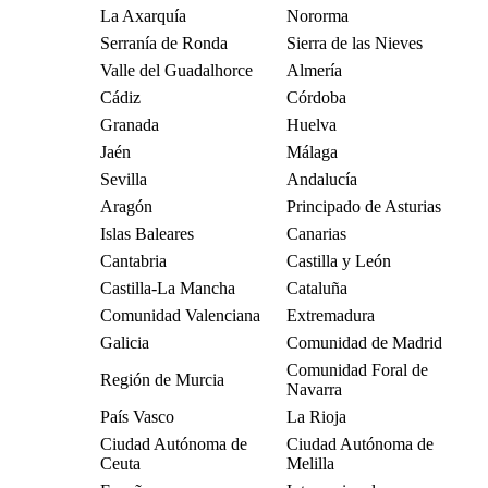
La Axarquía
Nororma
Serranía de Ronda
Sierra de las Nieves
Valle del Guadalhorce
Almería
Cádiz
Córdoba
Granada
Huelva
Jaén
Málaga
Sevilla
Andalucía
Aragón
Principado de Asturias
Islas Baleares
Canarias
Cantabria
Castilla y León
Castilla-La Mancha
Cataluña
Comunidad Valenciana
Extremadura
Galicia
Comunidad de Madrid
Comunidad Foral de
Región de Murcia
Navarra
País Vasco
La Rioja
Ciudad Autónoma de
Ciudad Autónoma de
Ceuta
Melilla