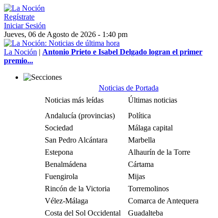
Regístrate
Iniciar Sesión
Jueves, 06 de Agosto de 2026 - 1:40 pm
La Noción
|
Antonio Prieto e Isabel Delgado logran el primer
premio...
Noticias de Portada
Noticias más leídas
Últimas noticias
Andalucía (provincias)
Política
Sociedad
Málaga capital
San Pedro Alcántara
Marbella
Estepona
Alhaurín de la Torre
Benalmádena
Cártama
Fuengirola
Mijas
Rincón de la Victoria
Torremolinos
Vélez-Málaga
Comarca de Antequera
Costa del Sol Occidental
Guadalteba