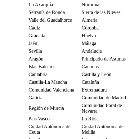
La Axarquía
Nororma
Serranía de Ronda
Sierra de las Nieves
Valle del Guadalhorce
Almería
Cádiz
Córdoba
Granada
Huelva
Jaén
Málaga
Sevilla
Andalucía
Aragón
Principado de Asturias
Islas Baleares
Canarias
Cantabria
Castilla y León
Castilla-La Mancha
Cataluña
Comunidad Valenciana
Extremadura
Galicia
Comunidad de Madrid
Comunidad Foral de
Región de Murcia
Navarra
País Vasco
La Rioja
Ciudad Autónoma de
Ciudad Autónoma de
Ceuta
Melilla