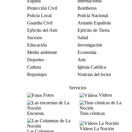
España
Internacional
Protección Civil
Bomberos
Policía Local
Policía Nacional
Guardia Civil
Armada Española
Ejército del Aire
Ejército de Tierra
Sucesos
Salud
Educación
Investigación
Medio ambiente
Economía
Deportes
Arte
Cultura
Iglesia Católica
Reportajes
Noticias del lector
Servicios
Fotos
Vídeos
Encuesta
Tiras cómicas
Vídeos La Noción
Las Columnas