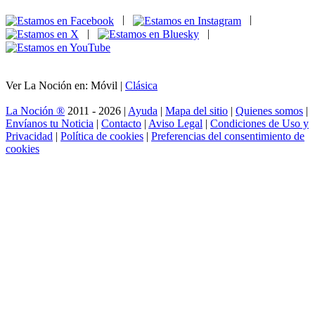
|
|
|
|
Ver La Noción en: Móvil |
Clásica
La Noción ®
2011 - 2026 |
Ayuda
|
Mapa del sitio
|
Quienes somos
|
Envíanos tu Noticia
|
Contacto
|
Aviso Legal
|
Condiciones de Uso y
Privacidad
|
Política de cookies
|
Preferencias del consentimiento de
cookies