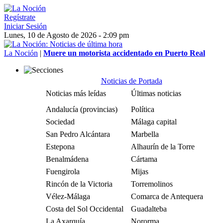
Regístrate
Iniciar Sesión
Lunes, 10 de Agosto de 2026 - 2:09 pm
La Noción
|
Muere un motorista accidentado en Puerto Real
Noticias de Portada
Noticias más leídas
Últimas noticias
Andalucía (provincias)
Política
Sociedad
Málaga capital
San Pedro Alcántara
Marbella
Estepona
Alhaurín de la Torre
Benalmádena
Cártama
Fuengirola
Mijas
Rincón de la Victoria
Torremolinos
Vélez-Málaga
Comarca de Antequera
Costa del Sol Occidental
Guadalteba
La Axarquía
Nororma