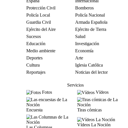
España
Internacional
Protección Civil
Bomberos
Policía Local
Policía Nacional
Guardia Civil
Armada Española
Ejército del Aire
Ejército de Tierra
Sucesos
Salud
Educación
Investigación
Medio ambiente
Economía
Deportes
Arte
Cultura
Iglesia Católica
Reportajes
Noticias del lector
Servicios
Fotos
Vídeos
Encuesta
Tiras cómicas
Vídeos La Noción
Las Columnas