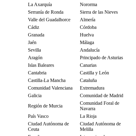
La Axarquía
Nororma
Serranía de Ronda
Sierra de las Nieves
Valle del Guadalhorce
Almería
Cádiz
Córdoba
Granada
Huelva
Jaén
Málaga
Sevilla
Andalucía
Aragón
Principado de Asturias
Islas Baleares
Canarias
Cantabria
Castilla y León
Castilla-La Mancha
Cataluña
Comunidad Valenciana
Extremadura
Galicia
Comunidad de Madrid
Comunidad Foral de
Región de Murcia
Navarra
País Vasco
La Rioja
Ciudad Autónoma de
Ciudad Autónoma de
Ceuta
Melilla