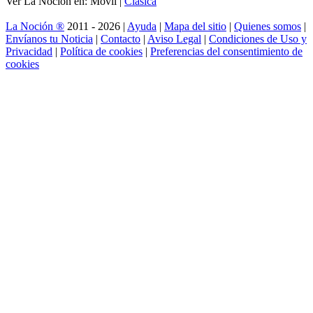
Ver La Noción en: Móvil |
Clásica
La Noción ®
2011 - 2026 |
Ayuda
|
Mapa del sitio
|
Quienes somos
|
Envíanos tu Noticia
|
Contacto
|
Aviso Legal
|
Condiciones de Uso y
Privacidad
|
Política de cookies
|
Preferencias del consentimiento de
cookies