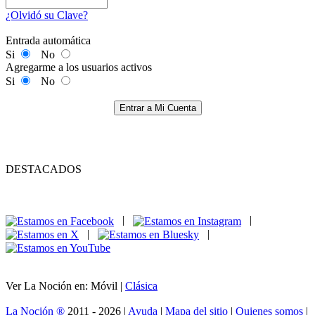
¿Olvidó su Clave?
Entrada automática
Si
No
Agregarme a los usuarios activos
Si
No
Entrar a Mi Cuenta
DESTACADOS
|
|
|
|
Ver La Noción en: Móvil |
Clásica
La Noción ®
2011 - 2026 |
Ayuda
|
Mapa del sitio
|
Quienes somos
|