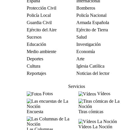
España
Internacional
Protección Civil
Bomberos
Policía Local
Policía Nacional
Guardia Civil
Armada Española
Ejército del Aire
Ejército de Tierra
Sucesos
Salud
Educación
Investigación
Medio ambiente
Economía
Deportes
Arte
Cultura
Iglesia Católica
Reportajes
Noticias del lector
Servicios
Fotos
Vídeos
Encuesta
Tiras cómicas
Vídeos La Noción
Las Columnas