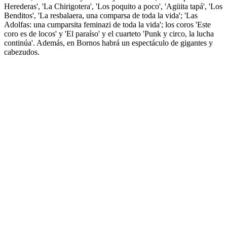
Herederas', 'La Chirigotera', 'Los poquito a poco', 'Agüita tapá', 'Los
Benditos', 'La resbalaera, una comparsa de toda la vida'; 'Las
Adolfas: una cumparsita feminazi de toda la vida'; los coros 'Este
coro es de locos' y 'El paraíso' y el cuarteto 'Punk y circo, la lucha
continúa'. Además, en Bornos habrá un espectáculo de gigantes y
cabezudos.