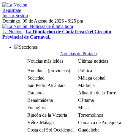
Regístrate
Iniciar Sesión
Domingo, 09 de Agosto de 2026 - 6:25 pm
La Noción
|
La Diputación de Cádiz llevará el Circuito
Provincial de Carnaval...
Noticias de Portada
Noticias más leídas
Últimas noticias
Andalucía (provincias)
Política
Sociedad
Málaga capital
San Pedro Alcántara
Marbella
Estepona
Alhaurín de la Torre
Benalmádena
Cártama
Fuengirola
Mijas
Rincón de la Victoria
Torremolinos
Vélez-Málaga
Comarca de Antequera
Costa del Sol Occidental
Guadalteba