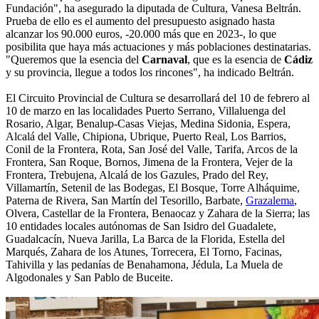
Fundación", ha asegurado la diputada de Cultura, Vanesa Beltrán.
Prueba de ello es el aumento del presupuesto asignado hasta
alcanzar los 90.000 euros, -20.000 más que en 2023-, lo que
posibilita que haya más actuaciones y más poblaciones destinatarias.
"Queremos que la esencia del
Carnaval
, que es la esencia de
Cádiz
y su provincia, llegue a todos los rincones", ha indicado Beltrán.
El Circuito Provincial de Cultura se desarrollará del 10 de febrero al
10 de marzo en las localidades Puerto Serrano, Villaluenga del
Rosario, Algar, Benalup-Casas Viejas, Medina Sidonia, Espera,
Alcalá del Valle, Chipiona, Ubrique, Puerto Real, Los Barrios,
Conil de la Frontera, Rota, San José del Valle, Tarifa, Arcos de la
Frontera, San Roque, Bornos, Jimena de la Frontera, Vejer de la
Frontera, Trebujena, Alcalá de los Gazules, Prado del Rey,
Villamartín, Setenil de las Bodegas, El Bosque, Torre Alháquime,
Paterna de Rivera, San Martín del Tesorillo, Barbate,
Grazalema
,
Olvera, Castellar de la Frontera, Benaocaz y Zahara de la Sierra; las
10 entidades locales autónomas de San Isidro del Guadalete,
Guadalcacín, Nueva Jarilla, La Barca de la Florida, Estella del
Marqués, Zahara de los Atunes, Torrecera, El Torno, Facinas,
Tahivilla y las pedanías de Benahamona, Jédula, La Muela de
Algodonales y San Pablo de Buceite.