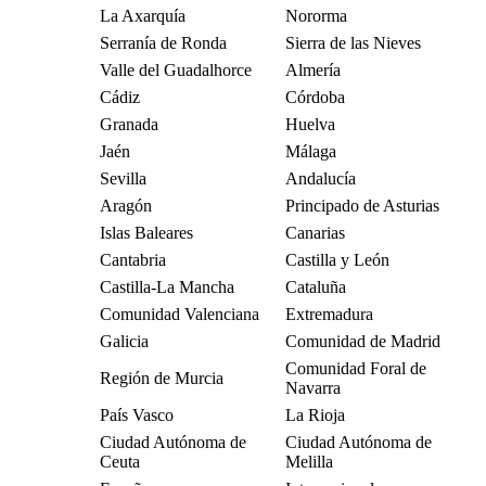
La Axarquía
Nororma
Serranía de Ronda
Sierra de las Nieves
Valle del Guadalhorce
Almería
Cádiz
Córdoba
Granada
Huelva
Jaén
Málaga
Sevilla
Andalucía
Aragón
Principado de Asturias
Islas Baleares
Canarias
Cantabria
Castilla y León
Castilla-La Mancha
Cataluña
Comunidad Valenciana
Extremadura
Galicia
Comunidad de Madrid
Comunidad Foral de
Región de Murcia
Navarra
País Vasco
La Rioja
Ciudad Autónoma de
Ciudad Autónoma de
Ceuta
Melilla