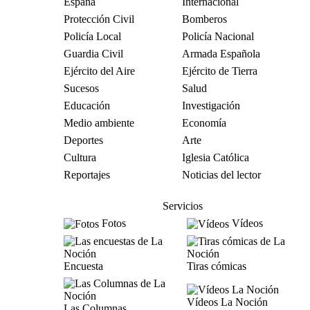
España
Internacional
Protección Civil
Bomberos
Policía Local
Policía Nacional
Guardia Civil
Armada Española
Ejército del Aire
Ejército de Tierra
Sucesos
Salud
Educación
Investigación
Medio ambiente
Economía
Deportes
Arte
Cultura
Iglesia Católica
Reportajes
Noticias del lector
Servicios
Fotos
Vídeos
Encuesta
Tiras cómicas
Vídeos La Noción
Las Columnas