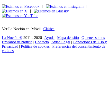
|
|
|
|
Ver La Noción en: Móvil |
Clásica
La Noción ®
2011 - 2026 |
Ayuda
|
Mapa del sitio
|
Quienes somos
|
Envíanos tu Noticia
|
Contacto
|
Aviso Legal
|
Condiciones de Uso y
Privacidad
|
Política de cookies
|
Preferencias del consentimiento de
cookies