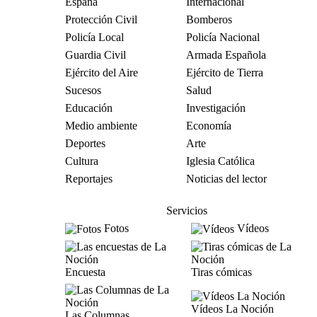
España
Internacional
Protección Civil
Bomberos
Policía Local
Policía Nacional
Guardia Civil
Armada Española
Ejército del Aire
Ejército de Tierra
Sucesos
Salud
Educación
Investigación
Medio ambiente
Economía
Deportes
Arte
Cultura
Iglesia Católica
Reportajes
Noticias del lector
Servicios
Fotos
Vídeos
Encuesta
Tiras cómicas
Vídeos La Noción
Las Columnas