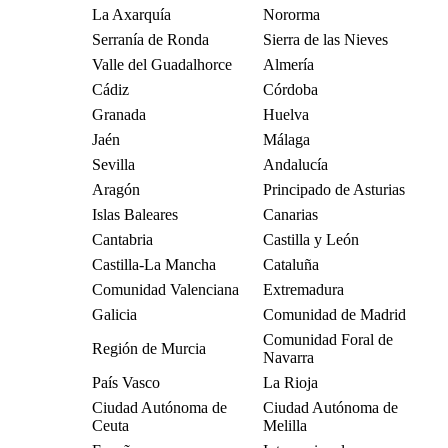
La Axarquía
Nororma
Serranía de Ronda
Sierra de las Nieves
Valle del Guadalhorce
Almería
Cádiz
Córdoba
Granada
Huelva
Jaén
Málaga
Sevilla
Andalucía
Aragón
Principado de Asturias
Islas Baleares
Canarias
Cantabria
Castilla y León
Castilla-La Mancha
Cataluña
Comunidad Valenciana
Extremadura
Galicia
Comunidad de Madrid
Comunidad Foral de
Región de Murcia
Navarra
País Vasco
La Rioja
Ciudad Autónoma de
Ciudad Autónoma de
Ceuta
Melilla