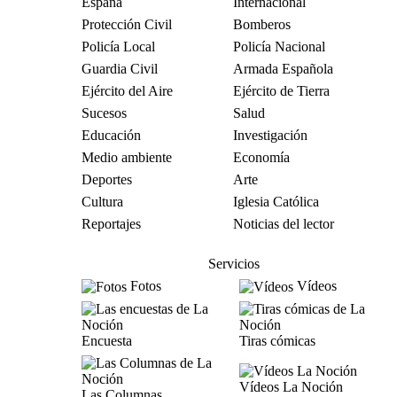
España
Internacional
Protección Civil
Bomberos
Policía Local
Policía Nacional
Guardia Civil
Armada Española
Ejército del Aire
Ejército de Tierra
Sucesos
Salud
Educación
Investigación
Medio ambiente
Economía
Deportes
Arte
Cultura
Iglesia Católica
Reportajes
Noticias del lector
Servicios
Fotos
Vídeos
Encuesta
Tiras cómicas
Vídeos La Noción
Las Columnas