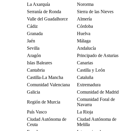
La Axarquía
Nororma
Serranía de Ronda
Sierra de las Nieves
Valle del Guadalhorce
Almería
Cádiz
Córdoba
Granada
Huelva
Jaén
Málaga
Sevilla
Andalucía
Aragón
Principado de Asturias
Islas Baleares
Canarias
Cantabria
Castilla y León
Castilla-La Mancha
Cataluña
Comunidad Valenciana
Extremadura
Galicia
Comunidad de Madrid
Comunidad Foral de
Región de Murcia
Navarra
País Vasco
La Rioja
Ciudad Autónoma de
Ciudad Autónoma de
Ceuta
Melilla